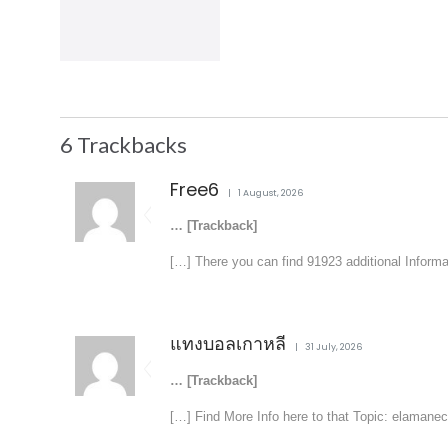
6
Trackbacks
Free6
1 August, 2026
… [Trackback]
[…] There you can find 91923 additional Informa
แทงบอลเกาหลี
31 July, 2026
… [Trackback]
[…] Find More Info here to that Topic: elamanece