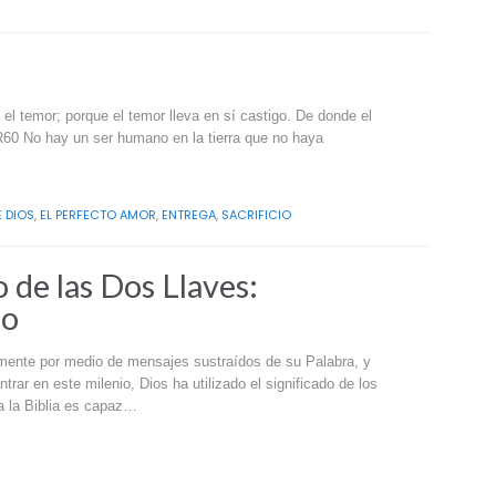
el temor; porque el temor lleva en sí castigo. De donde el
R60 No hay un ser humano en la tierra que no haya
E DIOS
,
EL PERFECTO AMOR
,
ENTREGA
,
SACRIFICIO
de las Dos Llaves:
zo
amente por medio de mensajes sustraídos de su Palabra, y
rar en este milenio, Dios ha utilizado el significado de los
a la Biblia es capaz…