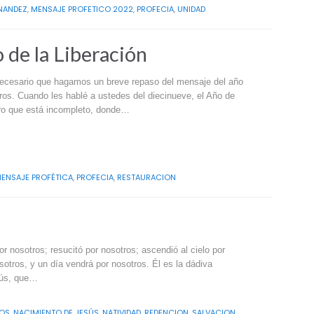
NANDEZ
,
MENSAJE PROFETICO 2022
,
PROFECIA
,
UNIDAD
 de la Liberación
 necesario que hagamos un breve repaso del mensaje del año
ros. Cuando les hablé a ustedes del diecinueve, el Año de
ero que está incompleto, donde…
ENSAJE PROFÉTICA
,
PROFECIA
,
RESTAURACION
r nosotros; resucitó por nosotros; ascendió al cielo por
sotros, y un día vendrá por nosotros. Él es la dádiva
sús, que…
IOS
,
NACIMIENTO DE JESÚS
,
NATIVIDAD
,
REDENCION
,
SALVACION