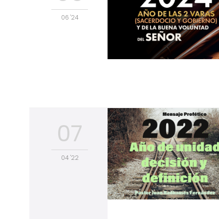
06 '24
07
04 '22