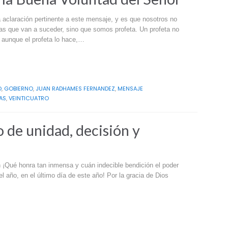
claración pertinente a este mensaje, y es que nosotros no
s que van a suceder, sino que somos profeta. Un profeta no
 aunque el profeta lo hace,…
O
,
GOBIERNO
,
JUAN RADHAMES FERNANDEZ
,
MENSAJE
AS
,
VEINTICUATRO
 de unidad, decisión y
n ¡Qué honra tan inmensa y cuán indecible bendición el poder
l año, en el último día de este año! Por la gracia de Dios