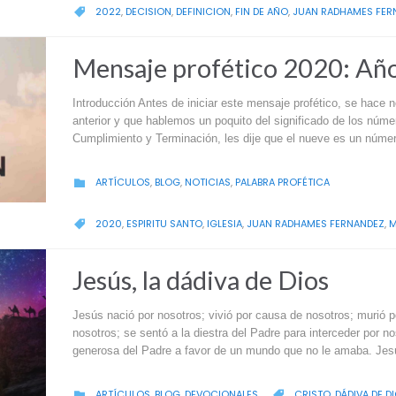
CATEGORY
2022
,
DECISION
,
DEFINICION
,
FIN DE AÑO
,
JUAN RADHAMES FER

Mensaje profético 2020: Año
Introducción Antes de iniciar este mensaje profético, se hace
anterior y que hablemos un poquito del significado de los núme
Cumplimiento y Terminación, les dije que el nueve es un núm
CATEGORY
ARTÍCULOS
,
BLOG
,
NOTICIAS
,
PALABRA PROFÉTICA

CATEGORY
2020
,
ESPIRITU SANTO
,
IGLESIA
,
JUAN RADHAMES FERNANDEZ
,
M

Jesús, la dádiva de Dios
Jesús nació por nosotros; vivió por causa de nosotros; murió po
nosotros; se sentó a la diestra del Padre para interceder por no
generosa del Padre a favor de un mundo que no le amaba. Je
CATEGORY
CATEGORY
ARTÍCULOS
,
BLOG
,
DEVOCIONALES
CRISTO
,
DÁDIVA DE D

