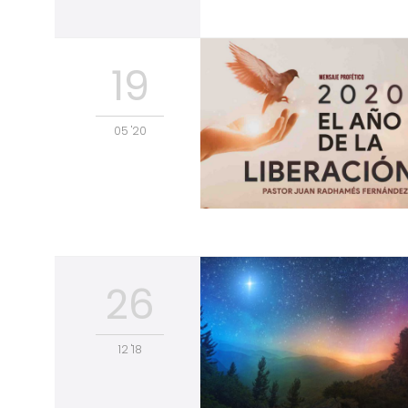
19
05 '20
26
12 '18