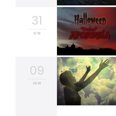
31
10 '18
09
05 '18