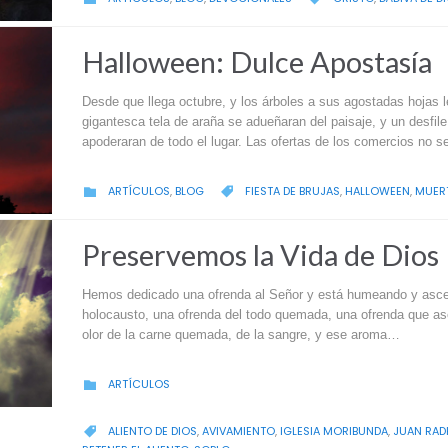
Halloween: Dulce Apostasía
Desde que llega octubre, y los árboles a sus agostadas hojas l
gigantesca tela de araña se adueñaran del paisaje, y un desfil
apoderaran de todo el lugar. Las ofertas de los comercios no 
CATEGORY
CATEGORY
ARTÍCULOS
,
BLOG
FIESTA DE BRUJAS
,
HALLOWEEN
,
MUER


Preservemos la Vida de Dios
Hemos dedicado una ofrenda al Señor y está humeando y ascend
holocausto, una ofrenda del todo quemada, una ofrenda que ascie
olor de la carne quemada, de la sangre, y ese aroma…
CATEGORY
ARTÍCULOS

CATEGORY
ALIENTO DE DIOS
,
AVIVAMIENTO
,
IGLESIA MORIBUNDA
,
JUAN RAD
