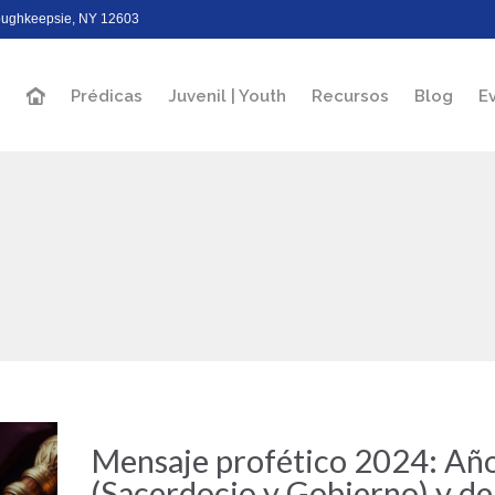
Poughkeepsie, NY 12603
Prédicas
Juvenil | Youth
Recursos
Blog
E
Mensaje profético 2024: Año
(Sacerdocio y Gobierno) y de