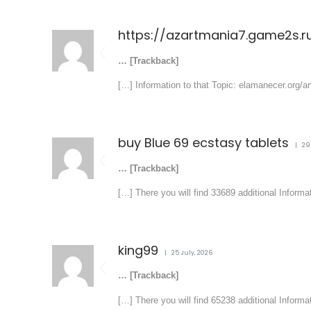
https://azartmania7.game2s.r
… [Trackback]
[…] Information to that Topic: elamanecer.org/ar
buy Blue 69 ecstasy tablets
29
… [Trackback]
[…] There you will find 33689 additional Informa
king99
25 July, 2026
… [Trackback]
[…] There you will find 65238 additional Informa