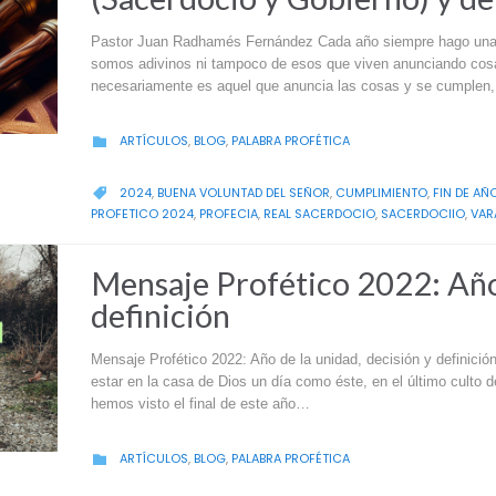
Pastor Juan Radhamés Fernández Cada año siempre hago una a
somos adivinos ni tampoco de esos que viven anunciando cosa
necesariamente es aquel que anuncia las cosas y se cumplen,
CATEGORY
ARTÍCULOS
,
BLOG
,
PALABRA PROFÉTICA

CATEGORY
2024
,
BUENA VOLUNTAD DEL SEÑOR
,
CUMPLIMIENTO
,
FIN DE AÑ

PROFETICO 2024
,
PROFECIA
,
REAL SACERDOCIO
,
SACERDOCIIO
,
VAR
Mensaje Profético 2022: Año
definición
Mensaje Profético 2022: Año de la unidad, decisión y definició
estar en la casa de Dios un día como éste, en el último culto de
hemos visto el final de este año…
CATEGORY
ARTÍCULOS
,
BLOG
,
PALABRA PROFÉTICA
