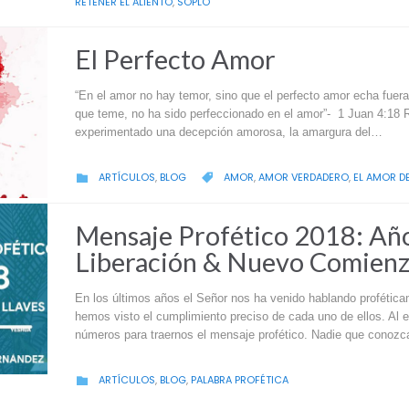
RETENER EL ALIENTO
,
SOPLO
El Perfecto Amor
“En el amor no hay temor, sino que el perfecto amor echa fuera 
que teme, no ha sido perfeccionado en el amor”- 1 Juan 4:18 
experimentado una decepción amorosa, la amargura del…
CATEGORY
CATEGORY
ARTÍCULOS
,
BLOG
AMOR
,
AMOR VERDADERO
,
EL AMOR D


Mensaje Profético 2018: Año 
Liberación & Nuevo Comien
En los últimos años el Señor nos ha venido hablando profétic
hemos visto el cumplimiento preciso de cada uno de ellos. Al ent
números para traernos el mensaje profético. Nadie que conozc
CATEGORY
ARTÍCULOS
,
BLOG
,
PALABRA PROFÉTICA
