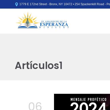

1779 E 172nd Street - Bronx, NY 10472 • 254 Spackenkill Road - 
Artículos1
06