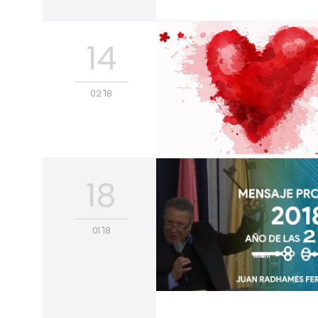
14
02 '18
18
01 '18