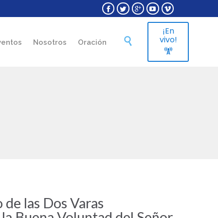





¡En
Skip
vivo!

ventos
Nosotros
Oración
to

content
 de las Dos Varas
 la Buena Voluntad del Señor