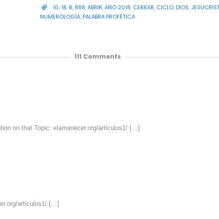
CATEGORY
10
,
18
,
8
,
888
,
ABRIR
,
AÑO 2018
,
CERRAR
,
CICLO
,
DIOS
,
JESUCRIS

NUMEROLOGÍA
,
PALABRA PROFÉTICA
111
Comments
tion on that Topic: elamanecer.org/articulos1/ […]
r.org/articulos1/ […]