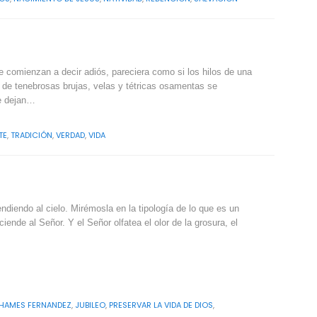
e comienzan a decir adiós, pareciera como si los hilos de una
e de tenebrosas brujas, velas y tétricas osamentas se
se dejan…
TE
,
TRADICIÓN
,
VERDAD
,
VIDA
iendo al cielo. Mirémosla en la tipología de lo que es un
nde al Señor. Y el Señor olfatea el olor de la grosura, el
HAMES FERNANDEZ
,
JUBILEO
,
PRESERVAR LA VIDA DE DIOS
,