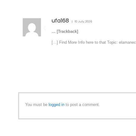
ufa168
10 July, 2026
… [Trackback]
[…] Find More Info here to that Topic: elamanece
You must be
logged in
to post a comment.