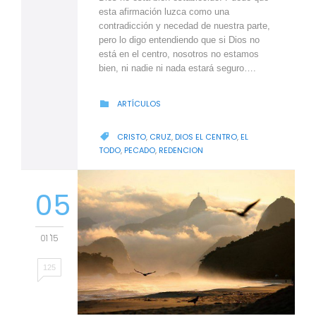
esta afirmación luzca como una
contradicción y necedad de nuestra parte,
pero lo digo entendiendo que si Dios no
está en el centro, nosotros no estamos
bien, ni nadie ni nada estará seguro….
CATEGORY
ARTÍCULOS

CATEGORY
CRISTO
,
CRUZ
,
DIOS EL CENTRO
,
EL

TODO
,
PECADO
,
REDENCION
05
01 '15
125