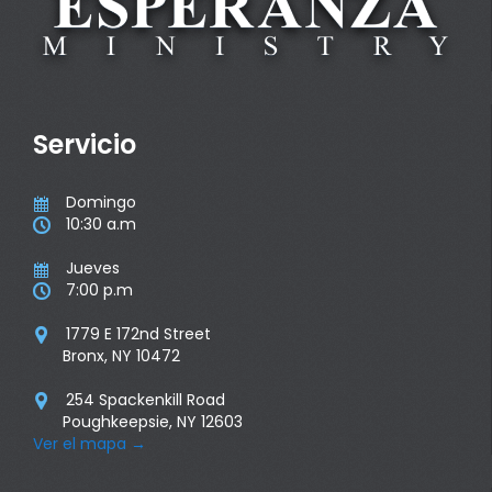
Servicio
Domingo

10:30 a.m

Jueves

7:00 p.m

1779 E 172nd Street

Bronx, NY 10472
254 Spackenkill Road

Poughkeepsie, NY 12603
Ver el mapa
→