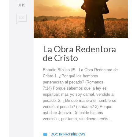
01 '15
100
La Obra Redentora
de Cristo
Estudio Bíblico #5 La Obra Redentora de
Cristo 1. ¿Por qué los hombres
pertenecían al pecado? (Romanos
7:14) Porque sabemos que la ley es
espiritual; mas yo soy carnal, vendido al
pecado. 2. ¿De qué manera el hombre se
vendió al pecado? (Isaías 52:3) Porque
así dice Jehová: De balde fuisteis
vendidos; por tanto, sin dinero seréis…
CATEGORY
DOCTRINAS BÍBLICAS
