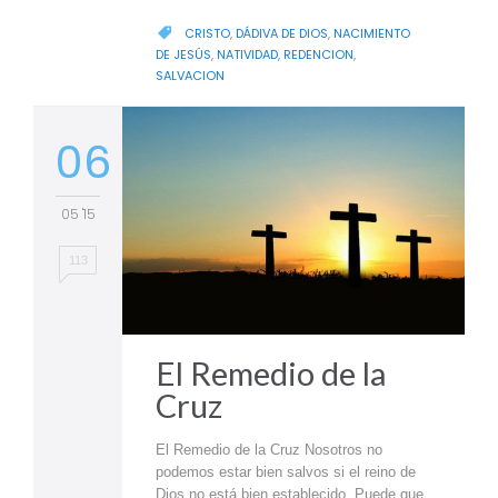
CATEGORY
CRISTO
,
DÁDIVA DE DIOS
,
NACIMIENTO

DE JESÚS
,
NATIVIDAD
,
REDENCION
,
SALVACION
06
05 '15
113
El Remedio de la
Cruz
El Remedio de la Cruz Nosotros no
podemos estar bien salvos si el reino de
Dios no está bien establecido. Puede que