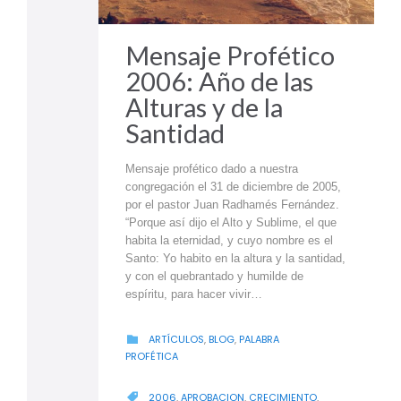
Mensaje Profético
2006: Año de las
Alturas y de la
Santidad
Mensaje profético dado a nuestra
congregación el 31 de diciembre de 2005,
por el pastor Juan Radhamés Fernández.
“Porque así dijo el Alto y Sublime, el que
habita la eternidad, y cuyo nombre es el
Santo: Yo habito en la altura y la santidad,
y con el quebrantado y humilde de
espíritu, para hacer vivir…
CATEGORY
ARTÍCULOS
,
BLOG
,
PALABRA

PROFÉTICA
CATEGORY
2006
,
APROBACION
,
CRECIMIENTO
,
