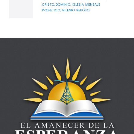
CRISTO
,
DOMINIO
,
IGLESIA
,
MENSAJE
PROFETICO
,
MILENIO
,
REPOSO