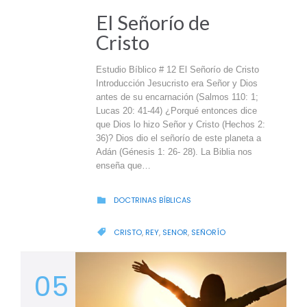
El Señorío de
Cristo
Estudio Bíblico # 12 El Señorío de Cristo
Introducción Jesucristo era Señor y Dios
antes de su encarnación (Salmos 110: 1;
Lucas 20: 41-44) ¿Porqué entonces dice
que Dios lo hizo Señor y Cristo (Hechos 2:
36)? Dios dio el señorío de este planeta a
Adán (Génesis 1: 26- 28). La Biblia nos
enseña que…
CATEGORY
DOCTRINAS BÍBLICAS

CATEGORY
CRISTO
,
REY
,
SENOR
,
SEÑORÍO

05