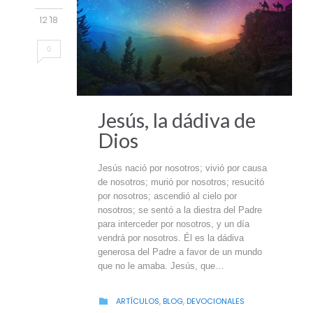
12 '18
0
Jesús, la dádiva de
Dios
Jesús nació por nosotros; vivió por causa
de nosotros; murió por nosotros; resucitó
por nosotros; ascendió al cielo por
nosotros; se sentó a la diestra del Padre
para interceder por nosotros, y un día
vendrá por nosotros. Él es la dádiva
generosa del Padre a favor de un mundo
que no le amaba. Jesús, que…
CATEGORY
ARTÍCULOS
,
BLOG
,
DEVOCIONALES
