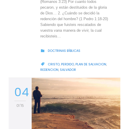
(Romanos 3:23) Por cuanto todos
pecaron, y están destituidos de la gloria
de Dios… 2. ¿Cuándo se decidió la
redención del hombre? (1 Pedro 1:18-20)
Sabiendo que fuisteis rescatados de
vuestra vana manera de vivir, la cual
recibisteis…
CATEGORY
DOCTRINAS BÍBLICAS

CATEGORY
CRISTO
,
PERDIDO
,
PLAN DE SALVACION
,

REDENCION
,
SALVADOR
04
01 '15