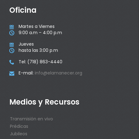
Oficina
Martes a Viernes

9:00 a.m – 4:00 p.m

Jueves

hasta las 3:00 p.m

Tel: (718) 863-4440

E-mail:
info@elamanecer.org

Medios y Recursos
Transmisión en vivo
Prédicas
Jubileos