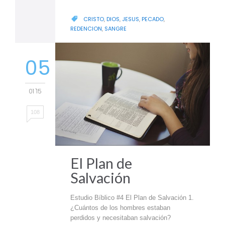
CATEGORY
CRISTO
,
DIOS
,
JESUS
,
PECADO
,

REDENCION
,
SANGRE
05
01 '15
108
El Plan de
Salvación
Estudio Bíblico #4 El Plan de Salvación 1.
¿Cuántos de los hombres estaban
perdidos y necesitaban salvación?