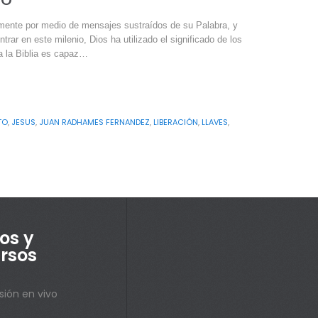
amente por medio de mensajes sustraídos de su Palabra, y
rar en este milenio, Dios ha utilizado el significado de los
a la Biblia es capaz…
TO
,
JESUS
,
JUAN RADHAMES FERNANDEZ
,
LIBERACIÓN
,
LLAVES
,
os y
rsos
sión en vivo
s