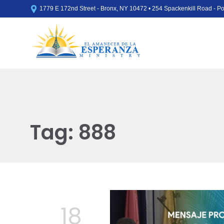

1779 E 172nd Street - Bronx, NY 10472 • 254 Spackenkill Road - 
Tag:
888
18