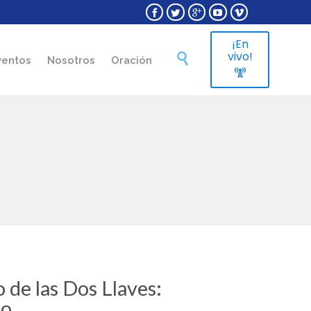





¡En
Skip
vivo!

ventos
Nosotros
Oración
to

content
de las Dos Llaves:
zo