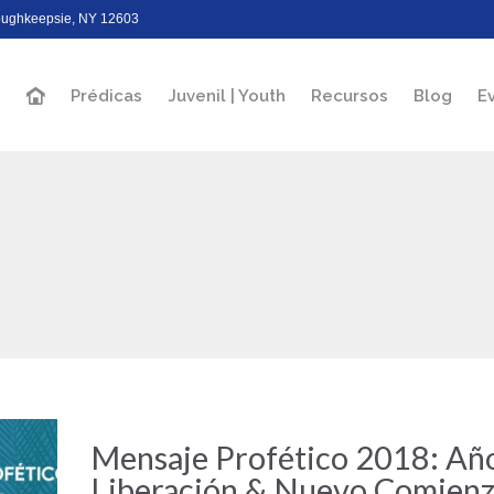
Poughkeepsie, NY 12603
Prédicas
Juvenil | Youth
Recursos
Blog
E
Mensaje Profético 2018: Año 
Liberación & Nuevo Comien