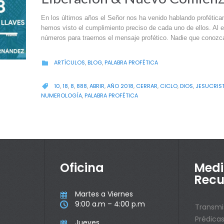
En los últimos años el Señor nos ha venido hablando profétic
hemos visto el cumplimiento preciso de cada uno de ellos. Al ent
números para traernos el mensaje profético. Nadie que conozc
CATEGORY
ARTÍCULOS
,
BLOG
,
PALABRA PROFÉTICA

CATEGORY
10
,
18
,
8
,
888
,
ABRIR
,
AÑO 2018
,
CERRAR
,
CICLO
,
DIOS
,
JESUCRIS

NUMEROLOGÍA
,
PALABRA PROFÉTICA
Oficina
Medi
Recu
Martes a Viernes

9:00 a.m – 4:00 p.m

Transmi
Prédica
Jueves
