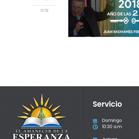
01 '18
Servicio
Domingo

10:30 a.m
