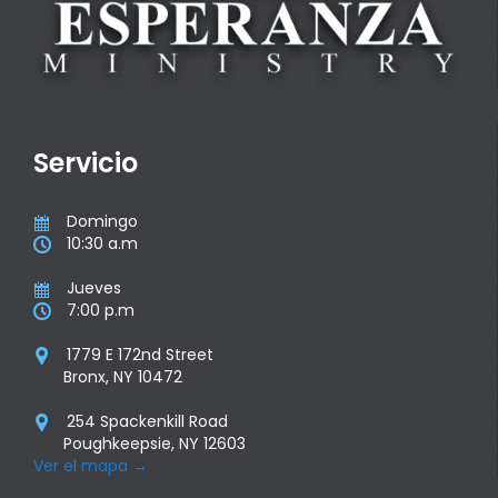
Servicio
Domingo

10:30 a.m

Jueves

7:00 p.m

1779 E 172nd Street

Bronx, NY 10472
254 Spackenkill Road

Poughkeepsie, NY 12603
Ver el mapa
→