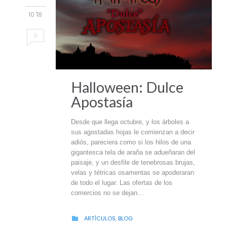
10 '18
5
Halloween: Dulce
Apostasía
Desde que llega octubre, y los árboles a
sus agostadas hojas le comienzan a decir
adiós, pareciera como si los hilos de una
gigantesca tela de araña se adueñaran del
paisaje, y un desfile de tenebrosas brujas,
velas y tétricas osamentas se apoderaran
de todo el lugar. Las ofertas de los
comercios no se dejan…
CATEGORY
ARTÍCULOS
,
BLOG
