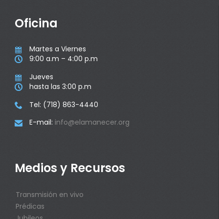
Oficina
Martes a Viernes

9:00 a.m – 4:00 p.m

Jueves

hasta las 3:00 p.m

Tel: (718) 863-4440

E-mail:
info@elamanecer.org

Medios y Recursos
Transmisión en vivo
Prédicas
Jubileos