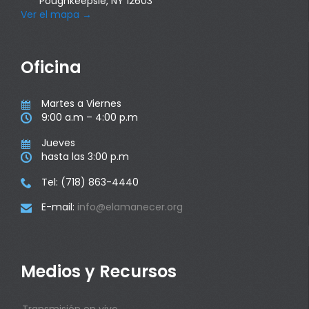
Poughkeepsie, NY 12603
Ver el mapa
→
Oficina
Martes a Viernes

9:00 a.m – 4:00 p.m

Jueves

hasta las 3:00 p.m

Tel: (718) 863-4440

E-mail:
info@elamanecer.org

Medios y Recursos