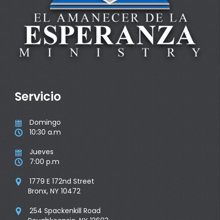
Servicio
Domingo

10:30 a.m

Jueves

7:00 p.m

1779 E 172nd Street

Bronx, NY 10472
254 Spackenkill Road
