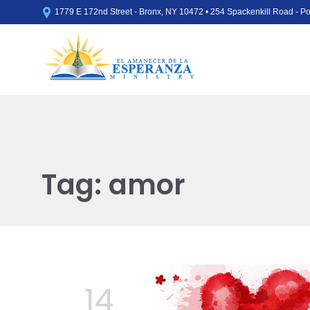

1779 E 172nd Street - Bronx, NY 10472 • 254 Spackenkill Road - 
Tag:
amor
14