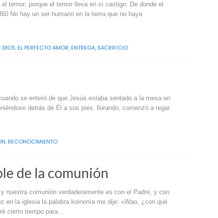
el temor; porque el temor lleva en sí castigo. De donde el
R60 No hay un ser humano en la tierra que no haya
E DIOS
,
EL PERFECTO AMOR
,
ENTREGA
,
SACRIFICIO
y cuando se enteró de que Jesús estaba sentado a la mesa en
poniéndose detrás de Él a sus pies, llorando, comenzó a regar
ON
,
RECONOCIMIENTO
ble de la comunión
 y nuestra comunión verdaderamente es con el Padre, y con
z en la iglesia la palabra koinonía me dije: «Wao, ¿con qué
ré cierto tiempo para…