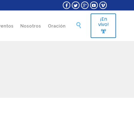





¡En
Skip
vivo!

ventos
Nosotros
Oración
to

content