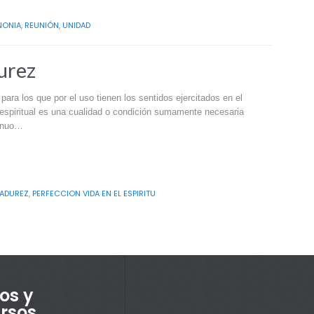
NONIA
,
REUNIÓN
,
UNIDAD
durez
ara los que por el uso tienen los sentidos ejercitados en el
 espiritual es una cualidad o condición sumamente necesaria
tinuo…
ADUREZ
,
PERFECCION VIDA EN EL ESPIRITU
os y
rsos