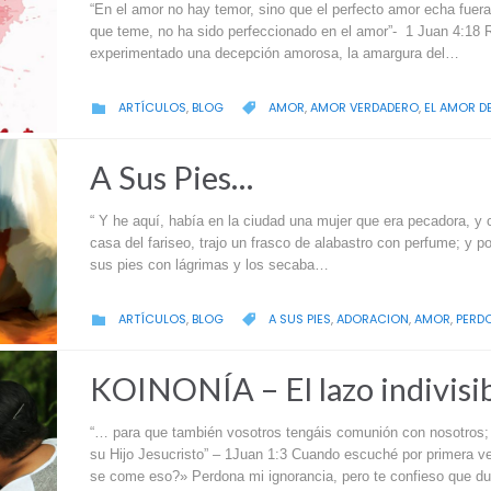
“En el amor no hay temor, sino que el perfecto amor echa fuera 
que teme, no ha sido perfeccionado en el amor”- 1 Juan 4:18 
experimentado una decepción amorosa, la amargura del…
CATEGORY
CATEGORY
ARTÍCULOS
,
BLOG
AMOR
,
AMOR VERDADERO
,
EL AMOR D


A Sus Pies…
“ Y he aquí, había en la ciudad una mujer que era pecadora, 
casa del fariseo, trajo un frasco de alabastro con perfume; y 
sus pies con lágrimas y los secaba…
CATEGORY
CATEGORY
ARTÍCULOS
,
BLOG
A SUS PIES
,
ADORACION
,
AMOR
,
PERD


KOINONÍA – El lazo indivisi
“… para que también vosotros tengáis comunión con nosotros;
su Hijo Jesucristo” – 1Juan 1:3 Cuando escuché por primera ve
se come eso?» Perdona mi ignorancia, pero te confieso que du