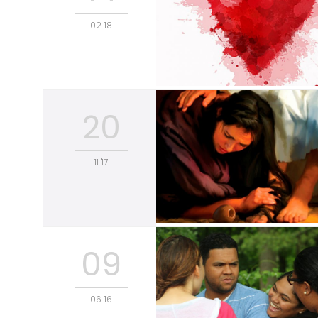
02 '18
20
11 '17
09
06 '16