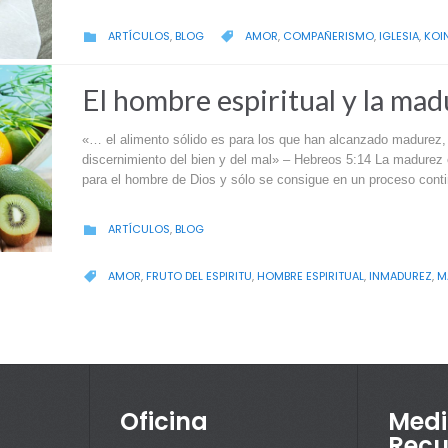
CATEGORY
CATEGORY
ARTÍCULOS
,
BLOG
AMOR
,
COMPAÑERISMO
,
IGLESIA
,
KOI


El hombre espiritual y la ma
«… el alimento sólido es para los que han alcanzado madurez, p
discernimiento del bien y del mal» – Hebreos 5:14 La madurez
para el hombre de Dios y sólo se consigue en un proceso con
CATEGORY
ARTÍCULOS
,
BLOG

CATEGORY
AMOR
,
FRUTO DEL ESPIRITU
,
HOMBRE ESPIRITUAL
,
INMADUREZ
,
M

Oficina
Medi
Recu