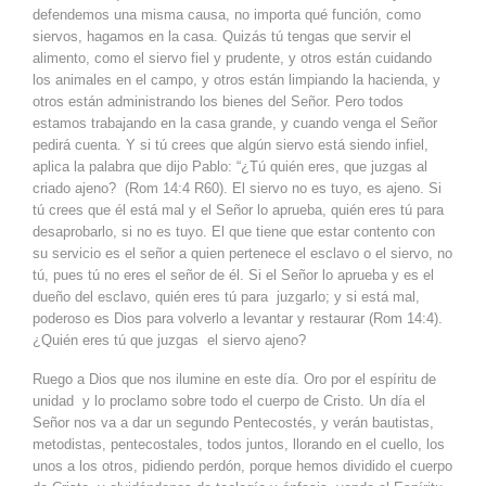
defendemos una misma causa, no importa qué función, como
siervos, hagamos en la casa. Quizás tú tengas que servir el
alimento, como el siervo fiel y prudente, y otros están cuidando
los animales en el campo, y otros están limpiando la hacienda, y
otros están administrando los bienes del Señor. Pero todos
estamos trabajando en la casa grande, y cuando venga el Señor
pedirá cuenta. Y si tú crees que algún siervo está siendo infiel,
aplica la palabra que dijo Pablo: “¿Tú quién eres, que juzgas al
criado ajeno? (Rom 14:4 R60). El siervo no es tuyo, es ajeno. Si
tú crees que él está mal y el Señor lo aprueba, quién eres tú para
desaprobarlo, si no es tuyo. El que tiene que estar contento con
su servicio es el señor a quien pertenece el esclavo o el siervo, no
tú, pues tú no eres el señor de él. Si el Señor lo aprueba y es el
dueño del esclavo, quién eres tú para juzgarlo; y si está mal,
poderoso es Dios para volverlo a levantar y restaurar (Rom 14:4).
¿Quién eres tú que juzgas el siervo ajeno?
Ruego a Dios que nos ilumine en este día. Oro por el espíritu de
unidad y lo proclamo sobre todo el cuerpo de Cristo. Un día el
Señor nos va a dar un segundo Pentecostés, y verán bautistas,
metodistas, pentecostales, todos juntos, llorando en el cuello, los
unos a los otros, pidiendo perdón, porque hemos dividido el cuerpo