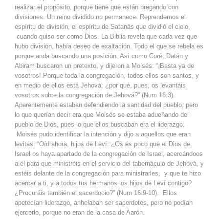
realizar el propósito, porque tiene que están bregando con
divisiones. Un reino dividido no permanece. Reprendemos el
espíritu de división, el espíritu de Satanás que dividió el cielo,
cuando quiso ser como Dios. La Biblia revela que cada vez que
hubo división, había deseo de exaltación. Todo el que se rebela es
porque anda buscando una posición. Así como Coré, Datán y
Abiram buscaron un pretexto, y dijeron a Moisés: “¡Basta ya de
vosotros! Porque toda la congregación, todos ellos son santos, y
en medio de ellos está Jehová; ¿por qué, pues, os levantáis
vosotros sobre la congregación de Jehová?” (Num 16:3).
Aparentemente estaban defendiendo la santidad del pueblo, pero
lo que querían decir era que Moisés se estaba adueñando del
pueblo de Dios, pues lo que ellos buscaban era el liderazgo.
Moisés pudo identificar la intención y dijo a aquellos que eran
levitas: “Oíd ahora, hijos de Leví: ¿Os es poco que el Dios de
Israel os haya apartado de la congregación de Israel, acercándoos
a él para que ministréis en el servicio del tabernáculo de Jehová, y
estéis delante de la congregación para ministrarles, y que te hizo
acercar a ti, y a todos tus hermanos los hijos de Leví contigo?
¿Procuráis también el sacerdocio?” (Num 16:9-10). Ellos
apetecían liderazgo, anhelaban ser sacerdotes, pero no podían
ejercerlo, porque no eran de la casa de Aarón.