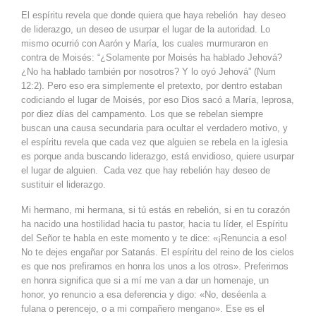
El espíritu revela que donde quiera que haya rebelión hay deseo
de liderazgo, un deseo de usurpar el lugar de la autoridad. Lo
mismo ocurrió con Aarón y María, los cuales murmuraron en
contra de Moisés: “¿Solamente por Moisés ha hablado Jehová?
¿No ha hablado también por nosotros? Y lo oyó Jehová” (Num
12:2). Pero eso era simplemente el pretexto, por dentro estaban
codiciando el lugar de Moisés, por eso Dios sacó a María, leprosa,
por diez días del campamento. Los que se rebelan siempre
buscan una causa secundaria para ocultar el verdadero motivo, y
el espíritu revela que cada vez que alguien se rebela en la iglesia
es porque anda buscando liderazgo, está envidioso, quiere usurpar
el lugar de alguien. Cada vez que hay rebelión hay deseo de
sustituir el liderazgo.
Mi hermano, mi hermana, si tú estás en rebelión, si en tu corazón
ha nacido una hostilidad hacia tu pastor, hacia tu líder, el Espíritu
del Señor te habla en este momento y te dice: «¡Renuncia a eso!
No te dejes engañar por Satanás. El espíritu del reino de los cielos
es que nos prefiramos en honra los unos a los otros». Preferirnos
en honra significa que si a mí me van a dar un homenaje, un
honor, yo renuncio a esa deferencia y digo: «No, deséenla a
fulana o perencejo, o a mi compañero mengano». Ese es el