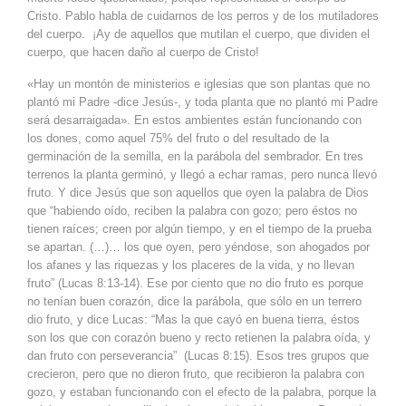
Cristo. Pablo habla de cuidarnos de los perros y de los mutiladores
del cuerpo. ¡Ay de aquellos que mutilan el cuerpo, que dividen el
cuerpo, que hacen daño al cuerpo de Cristo!
«Hay un montón de ministerios e iglesias que son plantas que no
plantó mi Padre -dice Jesús-, y toda planta que no plantó mi Padre
será desarraigada». En estos ambientes están funcionando con
los dones, como aquel 75% del fruto o del resultado de la
germinación de la semilla, en la parábola del sembrador. En tres
terrenos la planta germinó, y llegó a echar ramas, pero nunca llevó
fruto. Y dice Jesús que son aquellos que oyen la palabra de Dios
que “habiendo oído, reciben la palabra con gozo; pero éstos no
tienen raíces; creen por algún tiempo, y en el tiempo de la prueba
se apartan. (…)… los que oyen, pero yéndose, son ahogados por
los afanes y las riquezas y los placeres de la vida, y no llevan
fruto” (Lucas 8:13-14). Ese por ciento que no dio fruto es porque
no tenían buen corazón, dice la parábola, que sólo en un terrero
dio fruto, y dice Lucas: “Mas la que cayó en buena tierra, éstos
son los que con corazón bueno y recto retienen la palabra oída, y
dan fruto con perseverancia” (Lucas 8:15). Esos tres grupos que
crecieron, pero que no dieron fruto, que recibieron la palabra con
gozo, y estaban funcionando con el efecto de la palabra, porque la