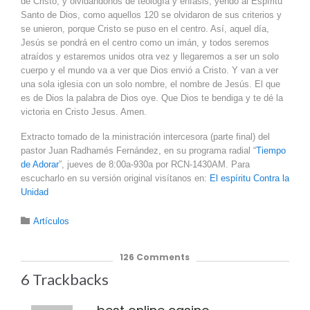
de Cristo, y olvidándonos de teología y énfasis, yendo al Espíritu
Santo de Dios, como aquellos 120 se olvidaron de sus criterios y
se unieron, porque Cristo se puso en el centro. Así, aquel día,
Jesús se pondrá en el centro como un imán, y todos seremos
atraídos y estaremos unidos otra vez y llegaremos a ser un solo
cuerpo y el mundo va a ver que Dios envió a Cristo. Y van a ver
una sola iglesia con un solo nombre, el nombre de Jesús. El que
es de Dios la palabra de Dios oye. Que Dios te bendiga y te dé la
victoria en Cristo Jesus. Amen.
Extracto tomado de la ministración intercesora (parte final) del
pastor Juan Radhamés Fernández, en su programa radial “
Tiempo
de Adorar
”, jueves de 8:00a-930a por RCN-1430AM. Para
escucharlo en su versión original visítanos en:
El espíritu Contra la
Unidad
Category

Artículos
126
Comments
6
Trackbacks