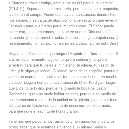
a Marcos y tráele contigo, porque me es útil para el ministerio”
(2Ti 4:11). Separados en el ministerio, pero unidos en el propósito,
unidos en el cuerpo. Puede que haya circunstancias donde Dios
nos separe, y se valga de algo, como la persecución que envió a
Jerusalén para que fueran por el mundo entero. El Señor puede
hacer eso, para separarnos, pero se ve que es Dios que está
actuando, y no por envidia, celos, rebelión, intriga competencia, y
resentimiento, no, no, no, no, ahí no está Dios, ¡ahí no está Dios!
Rogamos a Dios que el que tenga el Espíritu de Dios entienda. Si
a ti, en este momento, alguien te quiere seducir y te quiere
arrastrar, para que tú dejes el ministerio, tu iglesia, tu pastor, tu
líder, y le sigas ¡cuidado! ¡Cuidado! No te dejes engañar, porque a
veces se usan tantas sutilezas, ten mucho cuidado… ten mucho
cuidado. Llegó a tiempo la advertencia de Dios. No digas, luego,
que Dios no te lo dijo, porque ha tomado la boca del pastor
Radhamés, quien no suele hablar de esto, pero que en medio de
una intercesión a favor de la unidad de la iglesia, para echar fuera
del cuerpo de Cristo ese espíritu de desunión, de desarmonía,
para que reine el espíritu de honra y amor.
Tenemos que perdonarnos, amarnos y honrarnos los unos a los
otros; saber que le estamos sirviendo a un mismo Señor y