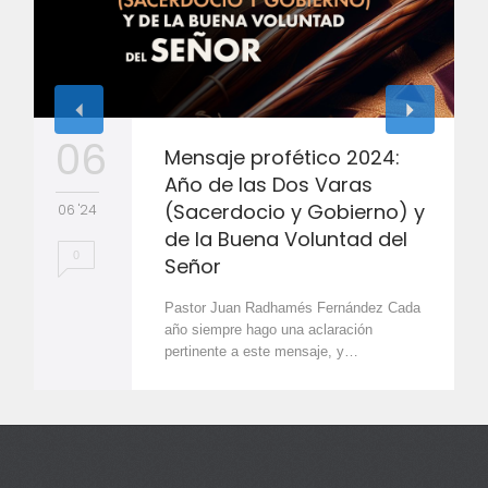
06
Mensaje profético 2024:
Año de las Dos Varas
(Sacerdocio y Gobierno) y
06 '24
de la Buena Voluntad del
0
Señor
Pastor Juan Radhamés Fernández Cada
año siempre hago una aclaración
pertinente a este mensaje, y…