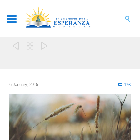




Com
6 January, 2015
126
