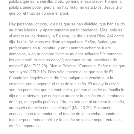
palabra que es la semilla, brotó, germinó e hizo crecer. Porque la
palabra tiene poder, pero si no hay fruto, no está Dios. Jesús dijo
que por el fruto se conoce el árbol.
Hay personas, grupos, iglesias que se han dividido, que han salido
de otras iglesias, y aparentemente están creciendo. Mas, solo es
el efecto de los dones y la Palabra, un día juzgará Dios. Así como
dijo Jesús: “Muchos me dirán en aquel día: Señor, Señor, ¿no
profetizamos en tu nombre, y en tu nombre echamos fuera
demonios, y en tu nombre hicimos muchos milagros? Y entonces
les declararé: Nunca os conocí; apartaos de mí, hacedores de
maldad” (Mat 7:22-23). Dice la Palabra: “Conoce el Señor a los que
son suyos” (2Ti 2:19). Dios sólo conoce a los que son de Él.
Cuando los ángeles en el día final salgan a la vendimia, a la
cosecha, van a separar el trigo de la cizaña. El trigo y la cizaña
son tan parecidos que se confunden, por eso el padre de familia le
dijo a sus siervos que quisieron arrancar la cizaña en el sembrado
de trigo, en aquella parábola: “No, no sea que al arrancar la cizaña,
arranquéis también con ella el trigo” (Mat 13:29). Solamente
cuando llegan a la madurez, el tiempo de la cosecha, cuando el
trigo se pone más amarillo y la cizaña se vuelve negra, entonces
es fácil separarlos.