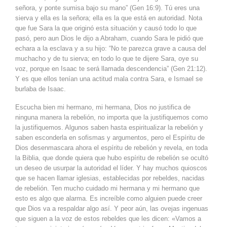
señora, y ponte sumisa bajo su mano” (Gen 16:9). Tú eres una
sierva y ella es la señora; ella es la que está en autoridad. Nota
que fue Sara la que originó esta situación y causó todo lo que
pasó, pero aun Dios le dijo a Abraham, cuando Sara le pidió que
echara a la esclava y a su hijo: “No te parezca grave a causa del
muchacho y de tu sierva; en todo lo que te dijere Sara, oye su
voz, porque en Isaac te será llamada descendencia” (Gen 21:12).
Y es que ellos tenían una actitud mala contra Sara, e Ismael se
burlaba de Isaac.
Escucha bien mi hermano, mi hermana, Dios no justifica de
ninguna manera la rebelión, no importa que la justifiquemos como
la justifiquemos. Algunos saben hasta espiritualizar la rebelión y
saben esconderla en sofismas y argumentos, pero el Espíritu de
Dios desenmascara ahora el espíritu de rebelión y revela, en toda
la Biblia, que donde quiera que hubo espíritu de rebelión se ocultó
un deseo de usurpar la autoridad el líder. Y hay muchos quioscos
que se hacen llamar iglesias, establecidas por rebeldes, nacidas
de rebelión. Ten mucho cuidado mi hermana y mi hermano que
esto es algo que alarma. Es increíble como alguien puede creer
que Dios va a respaldar algo así. Y peor aún, las ovejas ingenuas
que siguen a la voz de estos rebeldes que les dicen: «Vamos a