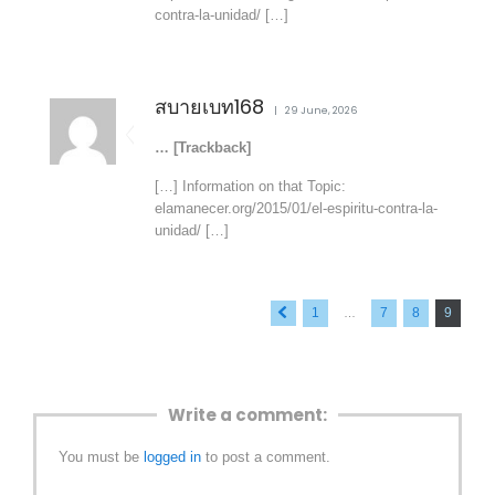
contra-la-unidad/ […]
สบายเบท168
29 June, 2026
… [Trackback]
[…] Information on that Topic:
elamanecer.org/2015/01/el-espiritu-contra-la-
unidad/ […]
« Previous
1
7
8
9
…
Write a comment:
You must be
logged in
to post a comment.