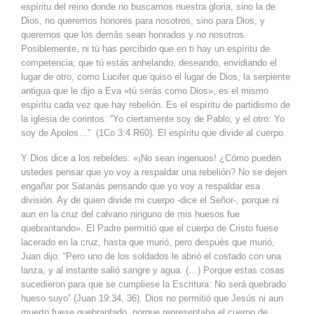
espíritu del reino donde no buscamos nuestra gloria, sino la de
Dios, no queremos honores para nosotros, sino para Dios, y
queremos que los demás sean honrados y no nosotros.
Posiblemente, ni tú has percibido que en ti hay un espíritu de
competencia; que tú estás anhelando, deseando, envidiando el
lugar de otro, como Lucifer que quiso el lugar de Dios, la serpiente
antigua que le dijo a Eva «tú serás como Dios», es el mismo
espíritu cada vez que hay rebelión. Es el espíritu de partidismo de
la iglesia de corintos: “Yo ciertamente soy de Pablo; y el otro: Yo
soy de Apolos…” (1Co 3:4 R60). El espíritu que divide al cuerpo.
Y Dios dice a los rebeldes: «¡No sean ingenuos! ¿Cómo pueden
ustedes pensar que yo voy a respaldar una rebelión? No se dejen
engañar por Satanás pensando que yo voy a respaldar esa
división. Ay de quien divide mi cuerpo -dice el Señor-, porque ni
aun en la cruz del calvario ninguno de mis huesos fue
quebrantando». El Padre permitió que el cuerpo de Cristo fuese
lacerado en la cruz, hasta que murió, pero después que murió,
Juan dijo: “Pero uno de los soldados le abrió el costado con una
lanza, y al instante salió sangre y agua. (…) Porque estas cosas
sucedieron para que se cumpliese la Escritura: No será quebrado
hueso suyo” (Juan 19:34, 36). Dios no permitió que Jesús ni aun
muerto fuese quebrantado, porque representaba el cuerpo de