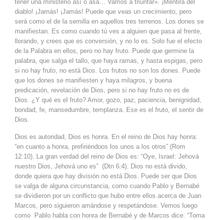
tener una ministerio así o asá… Vamos a triunfar». ¡Mentira del
diablo! ¡Jamás! ¡Jamás! Puede que veas un crecimiento, pero
será como el de la semilla en aquellos tres terrenos. Los dones se
manifiestan. Es como cuando tú ves a alguien que pasa al frente,
llorando, y crees que es conversión, y no lo es. Solo fue el efecto
de la Palabra en ellos, pero no hay fruto. Puede que germine la
palabra, que salga el tallo, que haya ramas, y hasta espigas, pero
si no hay fruto, no está Dios. Los frutos no son los dones. Puede
que los dones se manifiesten y haya milagros, y buena
predicación, revelación de Dios, pero si no hay fruto no es de
Dios. ¿Y qué es el fruto? Amor, gozo, paz, paciencia, benignidad,
bondad, fe, mansedumbre, templanza. Ese es el fruto, el sentir de
Dios.
Dios es autoridad, Dios es honra. En el reino de Dios hay honra:
“en cuanto a honra, prefiriéndoos los unos a los otros” (Rom
12:10). La gran verdad del reino de Dios es: “Oye, Israel: Jehová
nuestro Dios, Jehová uno es” (Dtn 6:4). Dios no está divido,
donde quiera que hay división no está Dios. Puede ser que Dios
se valga de alguna circunstancia, como cuando Pablo y Bernabé
se dividieron por un conflicto que hubo entre ellos acerca de Juan
Marcos, pero siguieron amándose y respetándose. Vemos luego
como Pablo habla con honra de Bernabé y de Marcos dice: “Toma