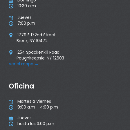

10:30 a.m

Jueves

7:00 p.m

1779 E 172nd Street

Bronx, NY 10472
254 Spackenkill Road

Poughkeepsie, NY 12603
Ver el mapa
→
Oficina
Martes a Viernes

9:00 a.m – 4:00 p.m

Jueves

hasta las 3:00 p.m
