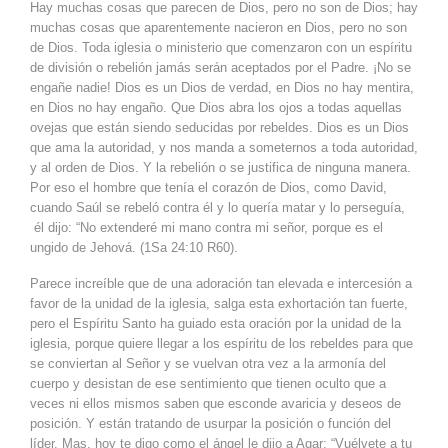
Hay muchas cosas que parecen de Dios, pero no son de Dios; hay
muchas cosas que aparentemente nacieron en Dios, pero no son
de Dios. Toda iglesia o ministerio que comenzaron con un espíritu
de división o rebelión jamás serán aceptados por el Padre. ¡No se
engañe nadie! Dios es un Dios de verdad, en Dios no hay mentira,
en Dios no hay engaño. Que Dios abra los ojos a todas aquellas
ovejas que están siendo seducidas por rebeldes. Dios es un Dios
que ama la autoridad, y nos manda a someternos a toda autoridad,
y al orden de Dios. Y la rebelión o se justifica de ninguna manera.
Por eso el hombre que tenía el corazón de Dios, como David,
cuando Saúl se rebeló contra él y lo quería matar y lo perseguía,
él dijo: “No extenderé mi mano contra mi señor, porque es el
ungido de Jehová. (1Sa 24:10 R60).
Parece increíble que de una adoración tan elevada e intercesión a
favor de la unidad de la iglesia, salga esta exhortación tan fuerte,
pero el Espíritu Santo ha guiado esta oración por la unidad de la
iglesia, porque quiere llegar a los espíritu de los rebeldes para que
se conviertan al Señor y se vuelvan otra vez a la armonía del
cuerpo y desistan de ese sentimiento que tienen oculto que a
veces ni ellos mismos saben que esconde avaricia y deseos de
posición. Y están tratando de usurpar la posición o función del
líder. Mas, hoy te digo como el ángel le dijo a Agar: “Vuélvete a tu