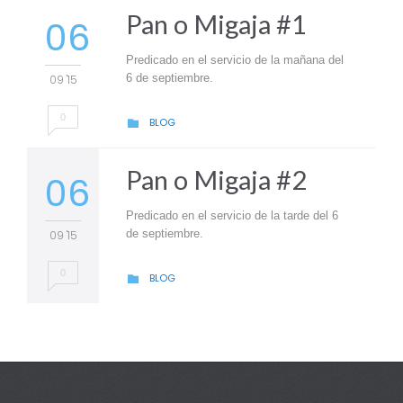
Pan o Migaja #1
06
Predicado en el servicio de la mañana del
6 de septiembre.
09 '15
0
CATEGORY
BLOG

Pan o Migaja #2
06
Predicado en el servicio de la tarde del 6
de septiembre.
09 '15
0
CATEGORY
BLOG
