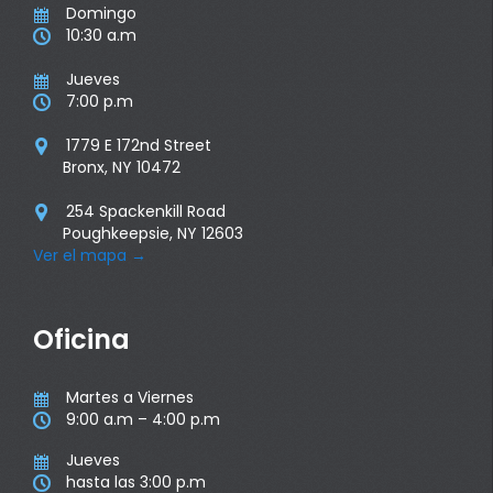
Domingo

10:30 a.m

Jueves

7:00 p.m

1779 E 172nd Street

Bronx, NY 10472
254 Spackenkill Road

Poughkeepsie, NY 12603
Ver el mapa
→
Oficina
Martes a Viernes

9:00 a.m – 4:00 p.m

Jueves

hasta las 3:00 p.m
