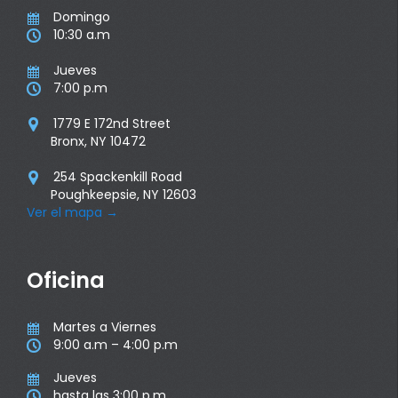
Domingo

10:30 a.m

Jueves

7:00 p.m

1779 E 172nd Street

Bronx, NY 10472
254 Spackenkill Road

Poughkeepsie, NY 12603
Ver el mapa
→
Oficina
Martes a Viernes

9:00 a.m – 4:00 p.m

Jueves

hasta las 3:00 p.m
