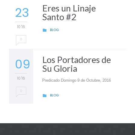
Eres un Linaje
23
Santo #2
10 '16
CATEGORY
BLOG

0
Los Portadores de
09
Su Gloria
10 '16
Predicado Domingo 9 de Octubre, 2016
0
CATEGORY
BLOG
