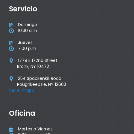
Servicio
Domingo

10:30 a.m

Jueves

7:00 p.m

1779 E 172nd Street

Bronx, NY 10472
254 Spackenkill Road

Poughkeepsie, NY 12603
Ver el mapa
→
Oficina
Martes a Viernes
