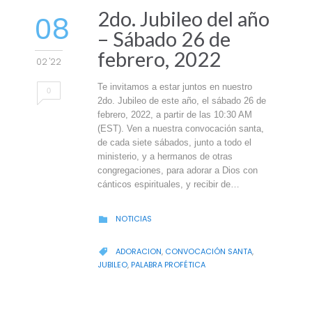
2do. Jubileo del año
08
– Sábado 26 de
febrero, 2022
02 '22
Te invitamos a estar juntos en nuestro
0
2do. Jubileo de este año, el sábado 26 de
febrero, 2022, a partir de las 10:30 AM
(EST). Ven a nuestra convocación santa,
de cada siete sábados, junto a todo el
ministerio, y a hermanos de otras
congregaciones, para adorar a Dios con
cánticos espirituales, y recibir de…
CATEGORY
NOTICIAS

CATEGORY
ADORACION
,
CONVOCACIÓN SANTA
,

JUBILEO
,
PALABRA PROFÉTICA