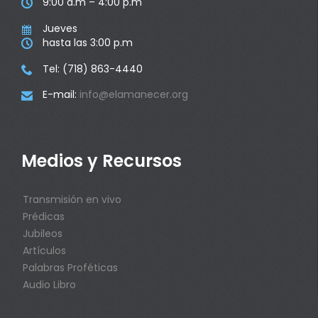
9:00 a.m – 4:00 p.m

Jueves

hasta las 3:00 p.m

Tel: (718) 863-4440

E-mail:
info@elamanecer.org

Medios y Recursos
Transmisión en vivo
Prédicas
Jubileos
Artículos
Palabras Proféticas
Audio Libro