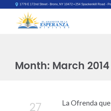

1779 E 172nd Street - Bronx, NY 10472 • 254 Spackenkill Road - 
Month:
March 2014
La Ofrenda que
27