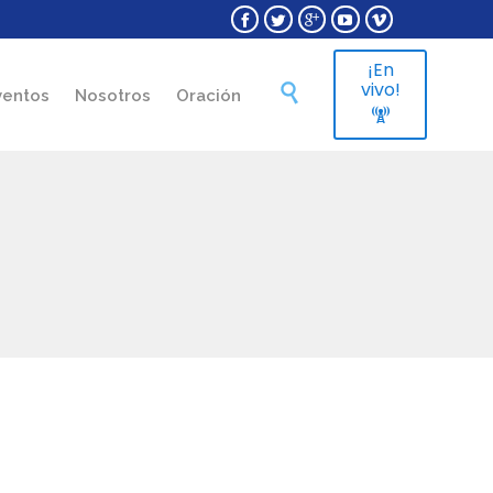





¡En
Skip
vivo!

ventos
Nosotros
Oración
to

content