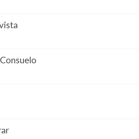
vista
 Consuelo
rar