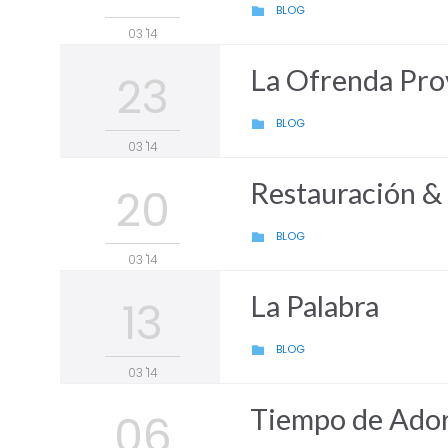
CATEGORY
BLOG

03 '14
La Ofrenda Pro
23
CATEGORY
BLOG

03 '14
Restauración &
20
CATEGORY
BLOG

03 '14
La Palabra
13
CATEGORY
BLOG

03 '14
Tiempo de Ado
06