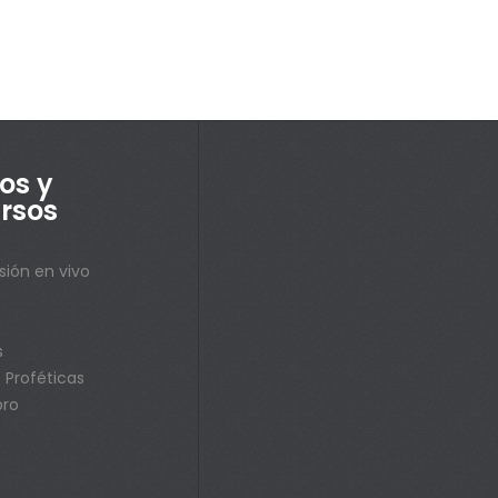
os y
rsos
sión en vivo
s
s
 Proféticas
bro