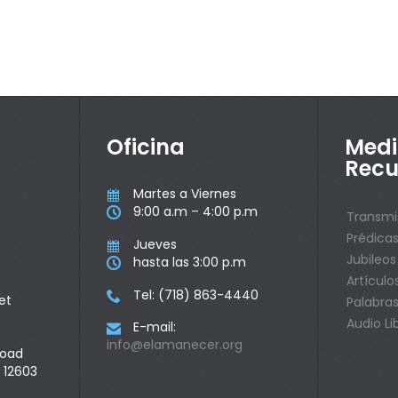
Oficina
Medi
Recu
Martes a Viernes

9:00 a.m – 4:00 p.m

Transmi
Prédica
Jueves

Jubileos
hasta las 3:00 p.m

Artículo
Tel: (718) 863-4440

et
Palabras
Audio Li
E-mail:

info@elamanecer.org
Road
 12603