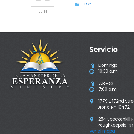
CATEGORY
BLOG

03 '14
Servicio
Domingo

10:30 a.m

Jueves

7:00 p.m

1779 E 172nd Stre

Bronx, NY 10472
254 Spackenkill 

Poughkeepsie, NY
Ver el mapa
→