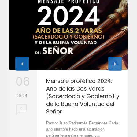
06
Mensaje profético 2024:
Año de las Dos Varas
(Sacerdocio y Gobierno) y
06 '24
de la Buena Voluntad del
0
Señor
Pastor Juan Radhamés Fernández Cada
año siempre hago una aclaración
pertinente a este mensaje, y…