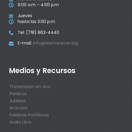
9:00 a.m – 4:00 p.m

Jueves

hasta las 3:00 p.m

Tel: (718) 863-4440

E-mail:
info@elamanecer.org

Medios y Recursos
Transmisión en vivo
Prédicas
Jubileos
Artículos
Palabras Proféticas
Audio Libro