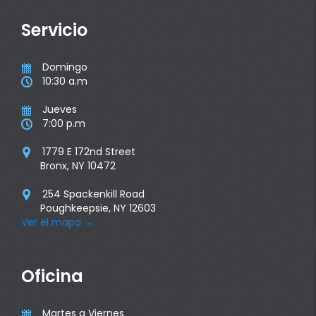
Servicio
Domingo

10:30 a.m

Jueves

7:00 p.m

1779 E 172nd Street

Bronx, NY 10472
254 Spackenkill Road

Poughkeepsie, NY 12603
Ver el mapa
→
Oficina
Martes a Viernes
