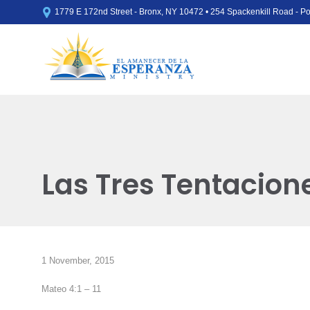

1779 E 172nd Street - Bronx, NY 10472 • 254 Spackenkill Road - 
Las Tres Tentacion
1 November, 2015
Mateo 4:1 – 11