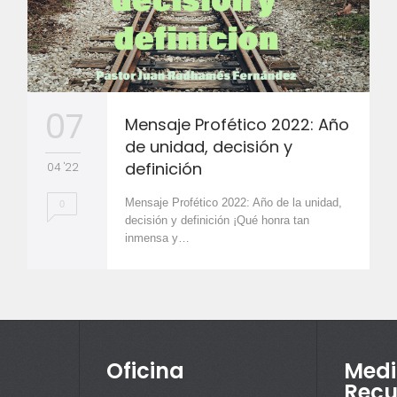
07
Mensaje Profético 2022: Año
de unidad, decisión y
definición
04 '22
Mensaje Profético 2022: Año de la unidad,
0
decisión y definición ¡Qué honra tan
inmensa y…
Oficina
Medi
Recu