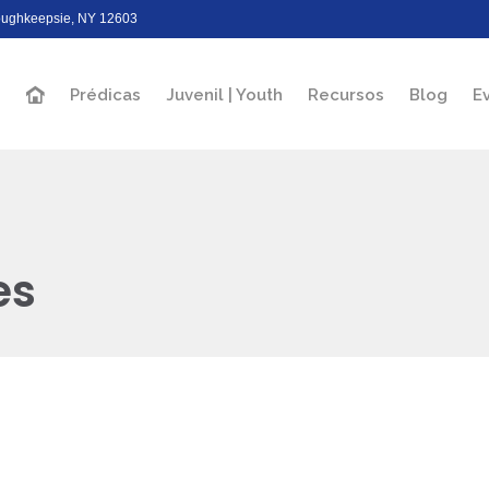
Poughkeepsie, NY 12603
Prédicas
Juvenil | Youth
Recursos
Blog
E
es