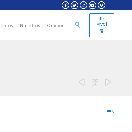





¡En
Skip
vivo!

ventos
Nosotros
Oración
to

content



Comment
0
