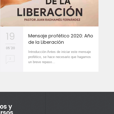
19
Mensaje profético 2020: Año
de la Liberación
05 '20
Introducción Antes de iniciar este mensaje
profético, se hace necesario que hagamos
2
un breve repaso…
os y
rsos