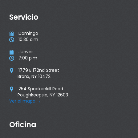
Servicio
Domingo

10:30 a.m

Jueves

7:00 p.m

1779 E 172nd Street

Bronx, NY 10472
254 Spackenkill Road

Poughkeepsie, NY 12603
Ver el mapa
→
Oficina