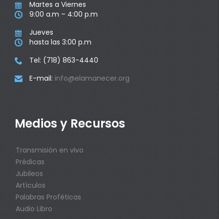
Martes a Viernes

9:00 a.m – 4:00 p.m

Jueves

hasta las 3:00 p.m

Tel: (718) 863-4440

E-mail:
info@elamanecer.org

Medios y Recursos
Transmisión en vivo
Prédicas
Jubileos
Artículos
Palabras Proféticas
Audio Libro