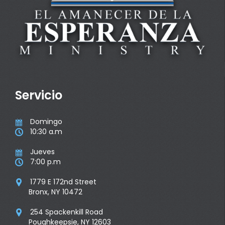
Servicio
Domingo

10:30 a.m

Jueves

7:00 p.m

1779 E 172nd Street

Bronx, NY 10472
254 Spackenkill Road

Poughkeepsie, NY 12603