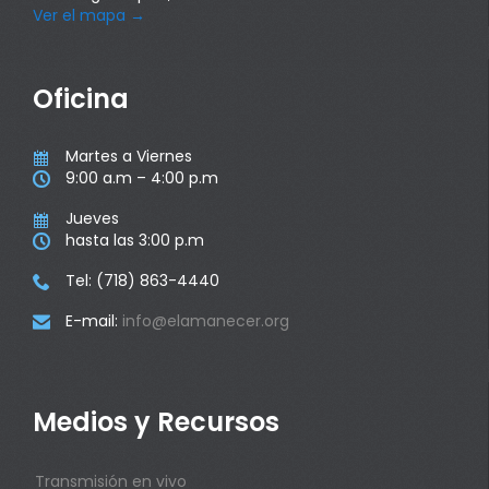
Ver el mapa
→
Oficina
Martes a Viernes

9:00 a.m – 4:00 p.m

Jueves

hasta las 3:00 p.m

Tel: (718) 863-4440

E-mail:
info@elamanecer.org

Medios y Recursos
Transmisión en vivo