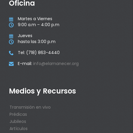
Oficina
Martes a Viernes

9:00 a.m – 4:00 p.m

Jueves

hasta las 3:00 p.m

Tel: (718) 863-4440

E-mail:
info@elamanecer.org

Medios y Recursos
Transmisión en vivo
Prédicas
Jubileos
Artículos