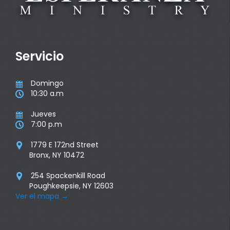
Servicio
Domingo

10:30 a.m

Jueves

7:00 p.m

1779 E 172nd Street

Bronx, NY 10472
254 Spackenkill Road

Poughkeepsie, NY 12603
Ver el mapa
→