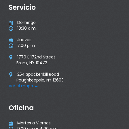
Servicio
Domingo

10:30 a.m

Jueves

7:00 p.m

1779 E 172nd Street

Bronx, NY 10472
254 Spackenkill Road

Poughkeepsie, NY 12603
Ver el mapa
→
Oficina
Martes a Viernes

9:00 a.m – 4:00 p.m
