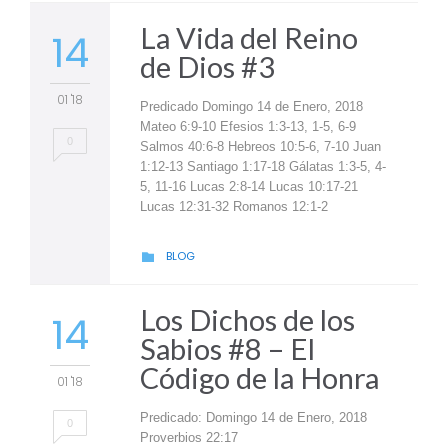
La Vida del Reino
14
de Dios #3
01 '18
Predicado Domingo 14 de Enero, 2018
Mateo 6:9-10 Efesios 1:3-13, 1-5, 6-9
0
Salmos 40:6-8 Hebreos 10:5-6, 7-10 Juan
1:12-13 Santiago 1:17-18 Gálatas 1:3-5, 4-
5, 11-16 Lucas 2:8-14 Lucas 10:17-21
Lucas 12:31-32 Romanos 12:1-2
CATEGORY
BLOG

Los Dichos de los
14
Sabios #8 – El
Código de la Honra
01 '18
Predicado: Domingo 14 de Enero, 2018
0
Proverbios 22:17