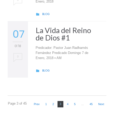
0
Enero, 2018
CATEGORY
BLOG

La Vida del Reino
07
de Dios #1
01 '18
Predicador: Pastor Juan Radhamés
Fernández Predicado Domingo 7 de
0
Enero, 2018 • AM
CATEGORY
BLOG

Page 3 of 45
3
Prev
1
2
4
5
…
45
Next