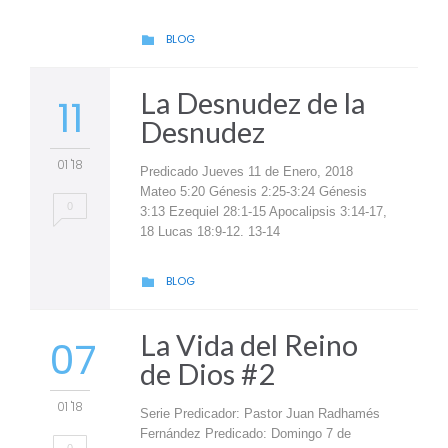
CATEGORY
BLOG

La Desnudez de la
11
Desnudez
01 '18
Predicado Jueves 11 de Enero, 2018
Mateo 5:20 Génesis 2:25-3:24 Génesis
0
3:13 Ezequiel 28:1-15 Apocalipsis 3:14-17,
18 Lucas 18:9-12. 13-14
CATEGORY
BLOG

La Vida del Reino
07
de Dios #2
01 '18
Serie Predicador: Pastor Juan Radhamés
Fernández Predicado: Domingo 7 de