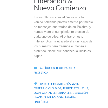
Liberación &
Nuevo Comienzo
En los últimos años el Señor nos ha
venido hablando proféticamente por medio
de mensajes sustraídos de su Palabra, y
hemos visto el cumplimiento preciso de
cada uno de ellos. Al entrar en este
milenio, Dios ha utilizado el significado de
los números para traernos el mensaje
profético. Nadie que conozca la Biblia es
capaz…
CATEGORY
ARTÍCULOS
,
BLOG
,
PALABRA

PROFÉTICA
CATEGORY
10
,
18
,
8
,
888
,
ABRIR
,
AÑO 2018
,

CERRAR
,
CICLO
,
DIOS
,
JESUCRISTO
,
JESUS
,
JUAN RADHAMES FERNANDEZ
,
LIBERACIÓN
,
LLAVES
,
NUMEROLOGÍA
,
PALABRA
PROFÉTICA