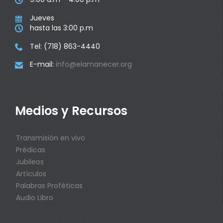
Jueves

hasta las 3:00 p.m

Tel: (718) 863-4440

E-mail:
info@elamanecer.org

Medios y Recursos
Transmisión en vivo
Prédicas
Jubileos
Artículos
Palabras Proféticas
Audio Libro