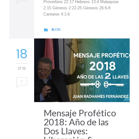
Proverbios 22:17 Hebreos 13:4 Malaquías
2:15 Génesis 2:22-25 Génesis 26:6-8
Cantares 4:1-6
CATEGORY
BLOG

18
01 '18
0
Mensaje Profético
2018: Año de las
Dos Llaves: