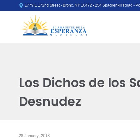

1779 E 172nd Street - Bronx, NY 10472 • 254 Spackenkill Road - 
Los Dichos de los S
Desnudez
28 January, 2018