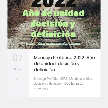
07
Mensaje Profético 2022: Año
de unidad, decisión y
definición
04 '22
Mensaje Profético 2022: Año de la unidad,
0
decisión y definición ¡Qué honra tan
inmensa y…