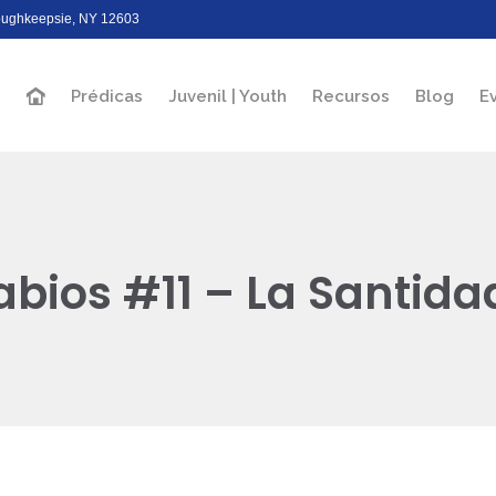
Poughkeepsie, NY 12603
Prédicas
Juvenil | Youth
Recursos
Blog
E
abios #11 – La Santida