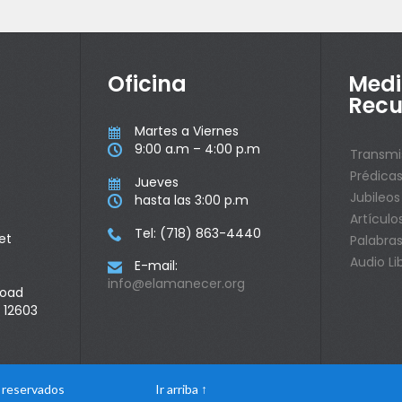
Oficina
Medi
Recu
Martes a Viernes

9:00 a.m – 4:00 p.m

Transmi
Prédica
Jueves

Jubileos
hasta las 3:00 p.m

Artículo
Tel: (718) 863-4440

et
Palabras
Audio Li
E-mail:

info@elamanecer.org
Road
 12603
s reservados
Ir arriba
↑