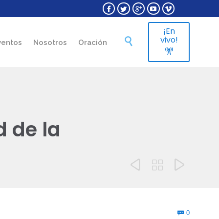





¡En
Skip
vivo!

ventos
Nosotros
Oración
to

content
d de la



Comment
0
