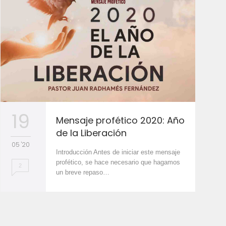
19
Mensaje profético 2020: Año
de la Liberación
05 '20
Introducción Antes de iniciar este mensaje
profético, se hace necesario que hagamos
2
un breve repaso…