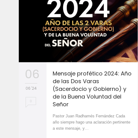
06
Mensaje profético 2024: Año
de las Dos Varas
(Sacerdocio y Gobierno) y
06 '24
de la Buena Voluntad del
0
Señor
Pastor Juan Radhamés Fernández Cada
año siempre hago una aclaración pertinente
a este mensaje, y…