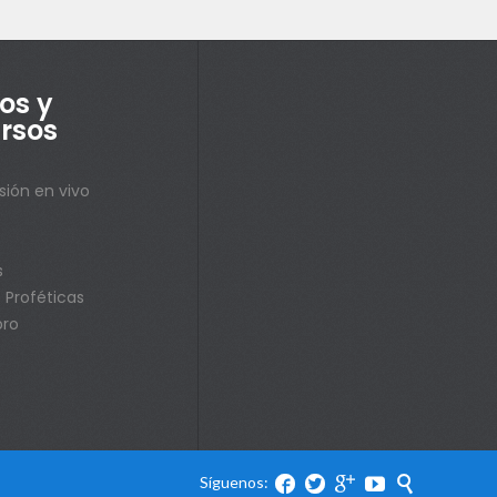
os y
rsos
sión en vivo
s
s
 Proféticas
bro
Síguenos:




