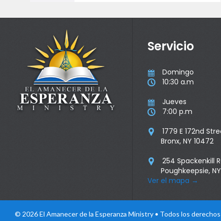
Servicio
Domingo

10:30 a.m

Jueves

7:00 p.m

1779 E 172nd Stre

Bronx, NY 10472
254 Spackenkill 

Poughkeepsie, NY
Ver el mapa
→
© 2026 El Amanecer de la Esperanza Ministry • Todos los derecho