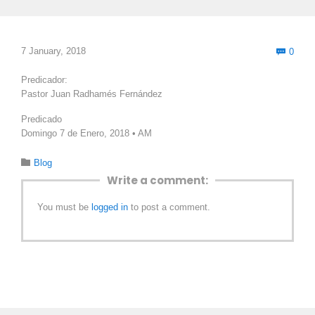
Com
7 January, 2018
0

Predicador:
Pastor Juan Radhamés Fernández
Predicado
Domingo 7 de Enero, 2018 • AM
Category

Blog
Write a comment:
You must be
logged in
to post a comment.