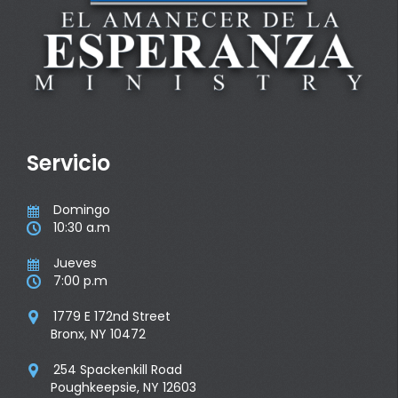
Servicio
Domingo

10:30 a.m

Jueves

7:00 p.m

1779 E 172nd Street

Bronx, NY 10472
254 Spackenkill Road

Poughkeepsie, NY 12603