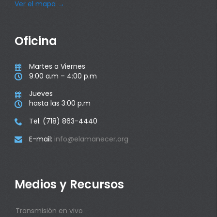
Ver el mapa
→
Oficina
Martes a Viernes

9:00 a.m – 4:00 p.m

Jueves

hasta las 3:00 p.m

Tel: (718) 863-4440

E-mail:
info@elamanecer.org

Medios y Recursos
Transmisión en vivo