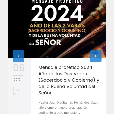
06
Mensaje profético 2024:
Año de las Dos Varas
(Sacerdocio y Gobierno) y
06 '24
de la Buena Voluntad del
0
Señor
Pastor Juan Radhamés Fernández Cada
año siempre hago una aclaración
pertinente a este mensaje, y…