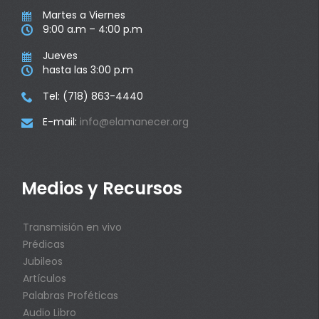
Martes a Viernes

9:00 a.m – 4:00 p.m

Jueves

hasta las 3:00 p.m

Tel: (718) 863-4440

E-mail:
info@elamanecer.org

Medios y Recursos
Transmisión en vivo
Prédicas
Jubileos
Artículos
Palabras Proféticas
Audio Libro