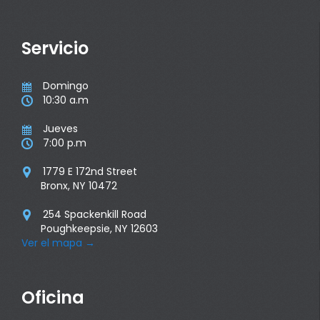
Servicio
Domingo

10:30 a.m

Jueves

7:00 p.m

1779 E 172nd Street

Bronx, NY 10472
254 Spackenkill Road

Poughkeepsie, NY 12603
Ver el mapa
→
Oficina