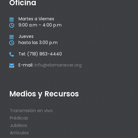
Oficina
Martes a Viernes

9:00 a.m – 4:00 p.m

Jueves

hasta las 3:00 p.m

Tel: (718) 863-4440

E-mail:
info@elamanecer.org

Medios y Recursos
Transmisión en vivo
Prédicas
Jubileos
Artículos