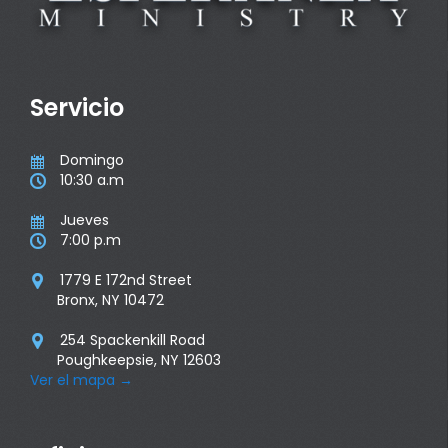
Servicio
Domingo

10:30 a.m

Jueves

7:00 p.m

1779 E 172nd Street

Bronx, NY 10472
254 Spackenkill Road

Poughkeepsie, NY 12603
Ver el mapa
→