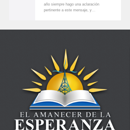
año siempre hago una aclaración
pertinente a este mensaje, y…