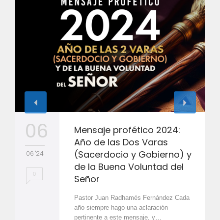
06
Mensaje profético 2024:
Año de las Dos Varas
(Sacerdocio y Gobierno) y
06 '24
de la Buena Voluntad del
0
Señor
Pastor Juan Radhamés Fernández Cada
año siempre hago una aclaración
pertinente a este mensaje, y…