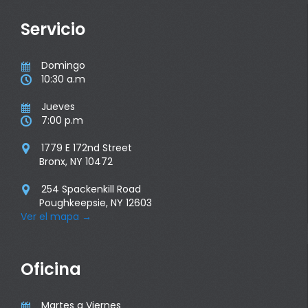
Servicio
Domingo

10:30 a.m

Jueves

7:00 p.m

1779 E 172nd Street

Bronx, NY 10472
254 Spackenkill Road

Poughkeepsie, NY 12603
Ver el mapa
→
Oficina
Martes a Viernes
