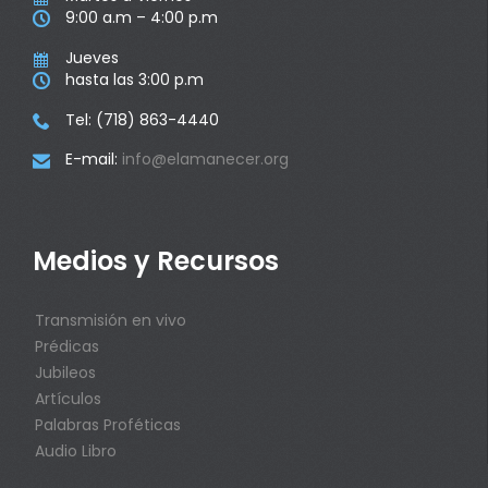
9:00 a.m – 4:00 p.m

Jueves

hasta las 3:00 p.m

Tel: (718) 863-4440

E-mail:
info@elamanecer.org

Medios y Recursos
Transmisión en vivo
Prédicas
Jubileos
Artículos
Palabras Proféticas
Audio Libro