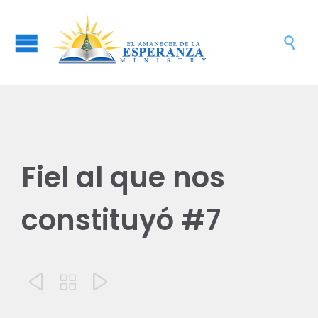

Fiel al que nos
constituyó #7


