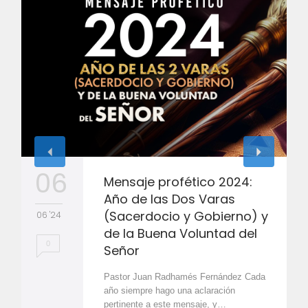
06
Mensaje profético 2024:
Año de las Dos Varas
(Sacerdocio y Gobierno) y
06 '24
de la Buena Voluntad del
0
Señor
Pastor Juan Radhamés Fernández Cada
año siempre hago una aclaración
pertinente a este mensaje, y…