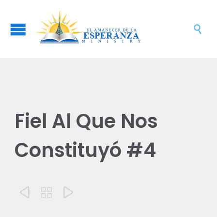

Fiel Al Que Nos
Constituyó #4


