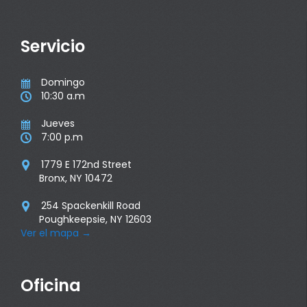
Servicio
Domingo

10:30 a.m

Jueves

7:00 p.m

1779 E 172nd Street

Bronx, NY 10472
254 Spackenkill Road

Poughkeepsie, NY 12603
Ver el mapa
→
Oficina