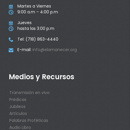
Martes a Viernes

9:00 a.m – 4:00 p.m

Jueves

hasta las 3:00 p.m

Tel: (718) 863-4440

E-mail:
info@elamanecer.org

Medios y Recursos
Transmisión en vivo
Prédicas
Jubileos
Artículos
Palabras Proféticas
Audio Libro