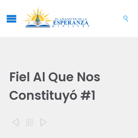

Fiel Al Que Nos
Constituyó #1


