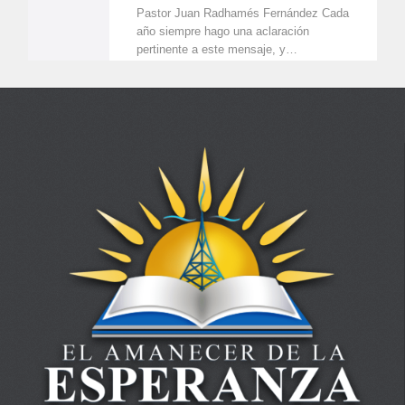
Pastor Juan Radhamés Fernández Cada
año siempre hago una aclaración
pertinente a este mensaje, y…