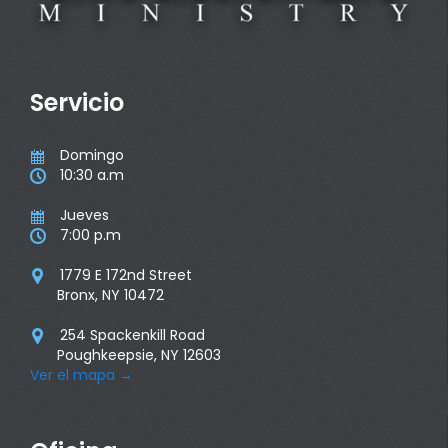
Servicio
Domingo

10:30 a.m

Jueves

7:00 p.m

1779 E 172nd Street

Bronx, NY 10472
254 Spackenkill Road

Poughkeepsie, NY 12603
Ver el mapa
→