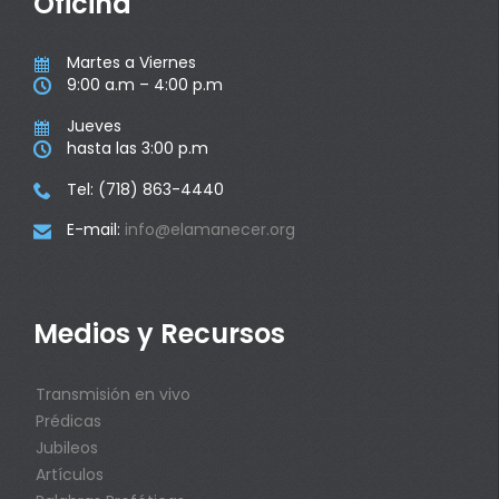
Oficina
Martes a Viernes

9:00 a.m – 4:00 p.m

Jueves

hasta las 3:00 p.m

Tel: (718) 863-4440

E-mail:
info@elamanecer.org

Medios y Recursos
Transmisión en vivo
Prédicas
Jubileos
Artículos