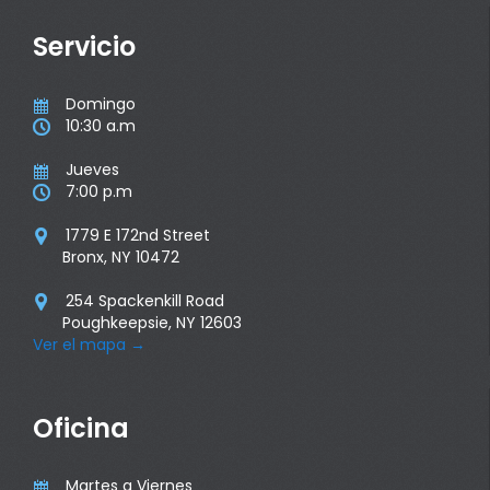
Servicio
Domingo

10:30 a.m

Jueves

7:00 p.m

1779 E 172nd Street

Bronx, NY 10472
254 Spackenkill Road

Poughkeepsie, NY 12603
Ver el mapa
→
Oficina
Martes a Viernes
