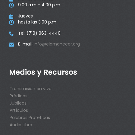
9:00 a.m – 4:00 p.m

Jueves

hasta las 3:00 p.m

Tel: (718) 863-4440

E-mail:
info@elamanecer.org

Medios y Recursos
Transmisión en vivo
Prédicas
Jubileos
Artículos
Palabras Proféticas
Audio Libro