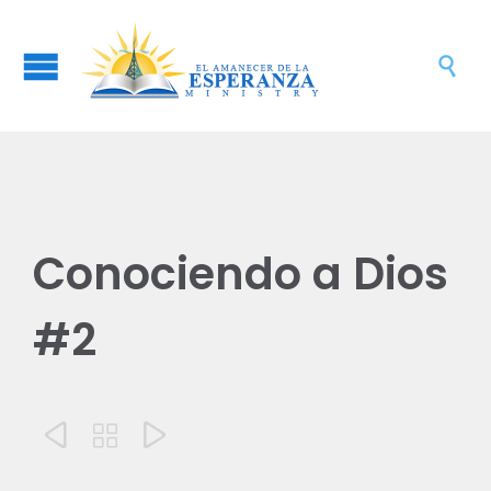

Conociendo a Dios
#2


