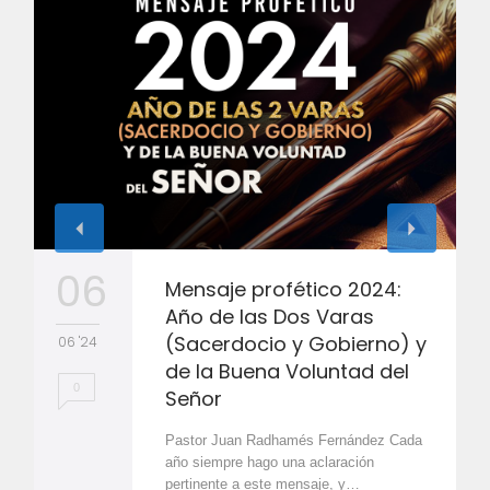
06
Mensaje profético 2024:
Año de las Dos Varas
(Sacerdocio y Gobierno) y
06 '24
de la Buena Voluntad del
0
Señor
Pastor Juan Radhamés Fernández Cada
año siempre hago una aclaración
pertinente a este mensaje, y…