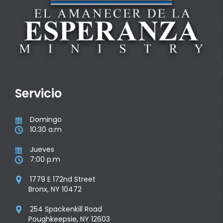
Servicio
Domingo

10:30 a.m

Jueves

7:00 p.m

1779 E 172nd Street

Bronx, NY 10472
254 Spackenkill Road

Poughkeepsie, NY 12603