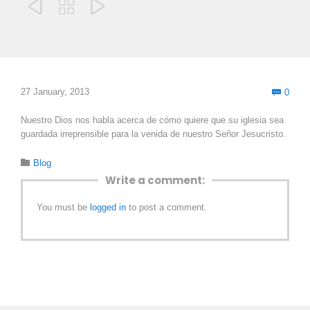



Com
27 January, 2013
0

Nuestro Dios nos habla acerca de cómo quiere que su iglesia sea
guardada irreprensible para la venida de nuestro Señor Jesucristo.
Category

Blog
Write a comment:
You must be
logged in
to post a comment.