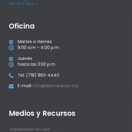
Ver el mapa
→
Oficina
Martes a Viernes

9:00 a.m – 4:00 p.m

Jueves

hasta las 3:00 p.m

Tel: (718) 863-4440

E-mail:
info@elamanecer.org

Medios y Recursos
Transmisión en vivo