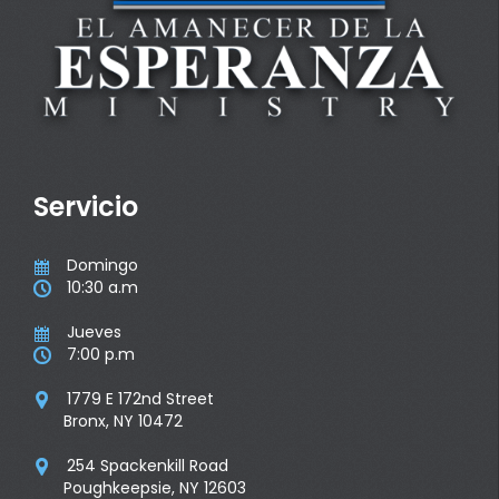
Servicio
Domingo

10:30 a.m

Jueves

7:00 p.m

1779 E 172nd Street

Bronx, NY 10472
254 Spackenkill Road

Poughkeepsie, NY 12603