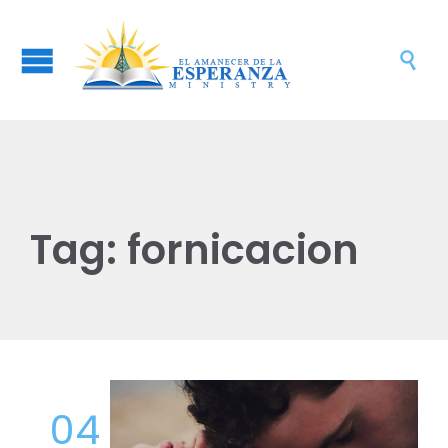

Tag:
fornicacion
04