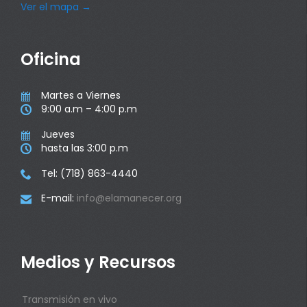
Ver el mapa
→
Oficina
Martes a Viernes

9:00 a.m – 4:00 p.m

Jueves

hasta las 3:00 p.m

Tel: (718) 863-4440

E-mail:
info@elamanecer.org

Medios y Recursos
Transmisión en vivo