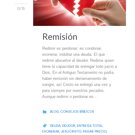
01 '15
Remisión
Redimir es perdonar; es condonar,
exonerar, indultar una deuda. El que
redime absuelve al deudor. Redime quien
tiene la capacidad de entregar todo juicio a
Dios. En el Antiguo Testamento no podía
haber remisión sin derramamiento de
sangre, así Cristo se entregó una vez y
para siempre por nuestros pecados.
Aunque redimir o perdonar es…
CATEGORY
BLOG
,
CONSEJOS BÍBLICOS

CATEGORY
DEUDA
,
DEUDOR
,
ENTREGA TOTAL
,

EXONERAR
,
JESUCRISTO
,
PAGAR PRECIO
,