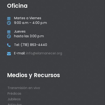
Oficina
Martes a Viernes

9:00 a.m – 4:00 p.m

Jueves

hasta las 3:00 p.m

Tel: (718) 863-4440

E-mail:
info@elamanecer.org

Medios y Recursos
Transmisión en vivo
Prédicas
Jubileos
Artículos