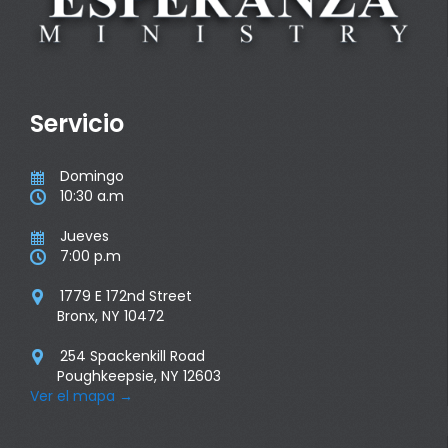
Servicio
Domingo

10:30 a.m

Jueves

7:00 p.m

1779 E 172nd Street

Bronx, NY 10472
254 Spackenkill Road

Poughkeepsie, NY 12603
Ver el mapa
→