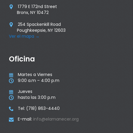
1779 E 172nd Street

Bronx, NY 10472
254 Spackenkill Road

Poughkeepsie, NY 12603
Ver el mapa
→
Oficina
Martes a Viernes

9:00 a.m – 4:00 p.m

Jueves

hasta las 3:00 p.m

Tel: (718) 863-4440

E-mail:
info@elamanecer.org
