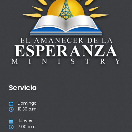
Servicio
Domingo

10:30 a.m

Jueves

7:00 p.m
