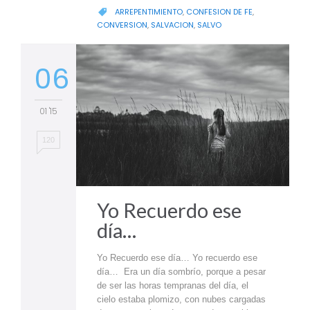
CATEGORY
ARREPENTIMIENTO
,
CONFESION DE FE
,

CONVERSION
,
SALVACION
,
SALVO
06
01 '15
120
Yo Recuerdo ese
día…
Yo Recuerdo ese día… Yo recuerdo ese
día… Era un día sombrío, porque a pesar
de ser las horas tempranas del día, el
cielo estaba plomizo, con nubes cargadas