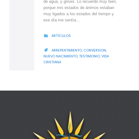
de agua, y grises. Lo recuerdo muy bien,
porque mis estados de ánimos estaban
muy ligados a los estados del tiempo y
ese día me sentía…
CATEGORY
ARTÍCULOS

CATEGORY
ARREPENTIMIENTO
,
CONVERSION
,

NUEVO NACIMIENTO
,
TESTIMONIO
,
VIDA
CRISTIANA