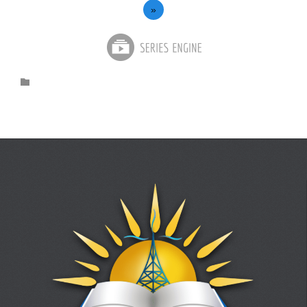
»
Category
