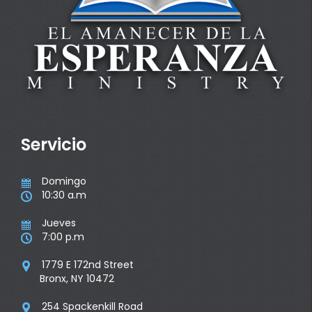
Servicio
Domingo

10:30 a.m

Jueves

7:00 p.m

1779 E 172nd Street

Bronx, NY 10472
254 Spackenkill Road
