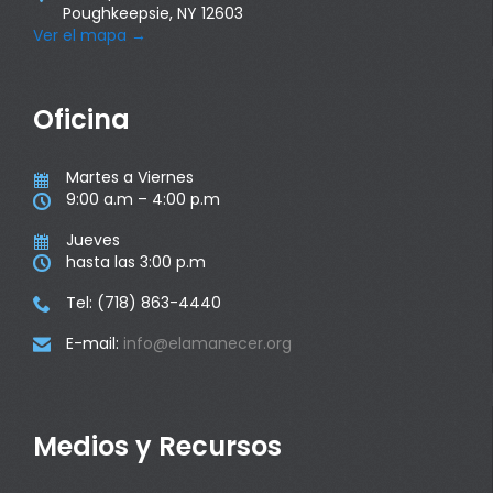
Poughkeepsie, NY 12603
Ver el mapa
→
Oficina
Martes a Viernes

9:00 a.m – 4:00 p.m

Jueves

hasta las 3:00 p.m

Tel: (718) 863-4440

E-mail:
info@elamanecer.org

Medios y Recursos