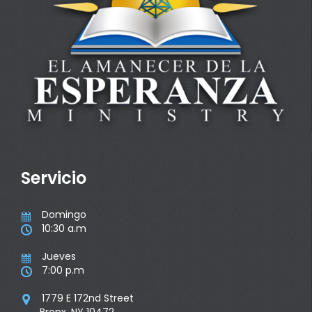
Servicio
Domingo

10:30 a.m

Jueves

7:00 p.m

1779 E 172nd Street
