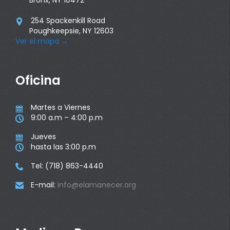
Bronx, NY 10472
254 Spackenkill Road

Poughkeepsie, NY 12603
Ver el mapa
→
Oficina
Martes a Viernes

9:00 a.m – 4:00 p.m

Jueves

hasta las 3:00 p.m

Tel: (718) 863-4440

E-mail:
info@elamanecer.org
