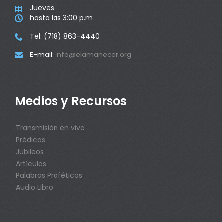
Jueves

hasta las 3:00 p.m

Tel: (718) 863-4440

E-mail:
info@elamanecer.org

Medios y Recursos
Transmisión en vivo
Prédicas
Jubileos
Artículos
Palabras Proféticas
Audio Libro