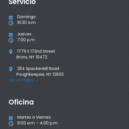
Servicio
Domingo

10:30 a.m

Jueves

7:00 p.m

1779 E 172nd Street

Bronx, NY 10472
254 Spackenkill Road

Poughkeepsie, NY 12603
Ver el mapa
→
Oficina
Martes a Viernes

9:00 a.m – 4:00 p.m
