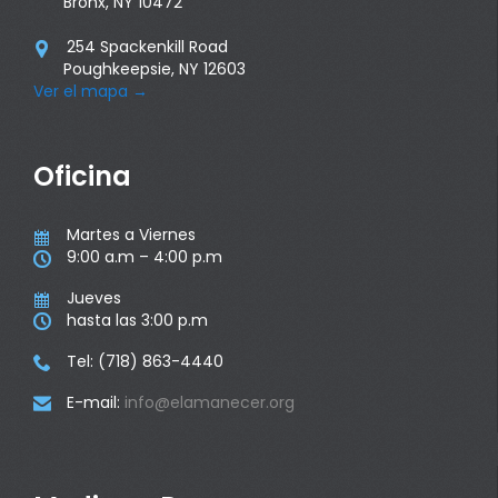
Bronx, NY 10472
254 Spackenkill Road

Poughkeepsie, NY 12603
Ver el mapa
→
Oficina
Martes a Viernes

9:00 a.m – 4:00 p.m

Jueves

hasta las 3:00 p.m

Tel: (718) 863-4440

E-mail:
info@elamanecer.org
