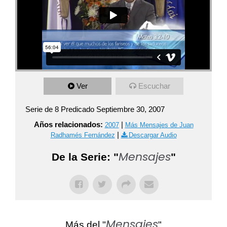
Ver
Escuchar
Serie de 8 Predicado Septiembre 30, 2007
Años relacionados:
|
2007
Más Mensajes de Juan
|
Radhamés Fernández
Descargar Audio
Mensajes
De la Serie: "
"
Mensajes
Más del "
"