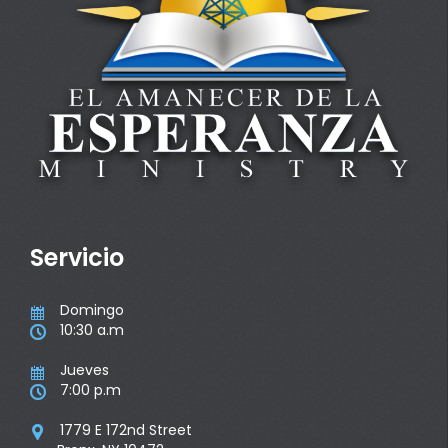
Servicio
Domingo

10:30 a.m

Jueves

7:00 p.m

1779 E 172nd Street
