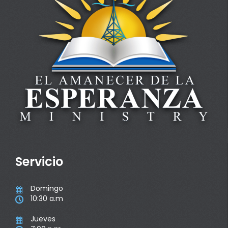
Servicio
Domingo

10:30 a.m

Jueves
