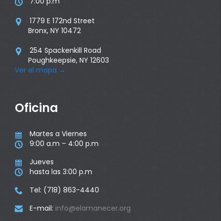
7:00 p.m

1779 E 172nd Street

Bronx, NY 10472
254 Spackenkill Road

Poughkeepsie, NY 12603
Ver el mapa
→
Oficina
Martes a Viernes

9:00 a.m – 4:00 p.m

Jueves

hasta las 3:00 p.m

Tel: (718) 863-4440

E-mail:
info@elamanecer.org
