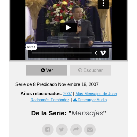
Ver
Escuchar
Serie de 8 Predicado Noviembre 18, 2007
Años relacionados:
|
2007
Más Mensajes de Juan
|
Radhamés Fernández
Descargar Audio
Mensajes
De la Serie: "
"