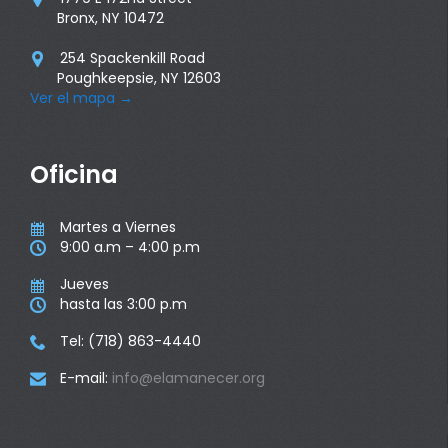
Bronx, NY 10472
254 Spackenkill Road

Poughkeepsie, NY 12603
Ver el mapa
→
Oficina
Martes a Viernes

9:00 a.m – 4:00 p.m

Jueves

hasta las 3:00 p.m

Tel: (718) 863-4440

E-mail:
info@elamanecer.org
