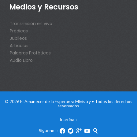
Medios y Recursos
Transmisión en vivo
Prédicas
Jubileos
Artículos
Palabras Proféticas
Audio Libro
© 2026 El Amanecer de la Esperanza Ministry • Todos los derechos
reservados
Ir arriba
↑
Síguenos:




