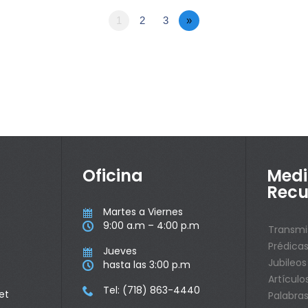
1
2
3
»
Oficina
Medi
Recu
Martes a Viernes

9:00 a.m – 4:00 p.m

Transmi
Prédica
Jueves

Jubileos
hasta las 3:00 p.m

Artículo
Tel: (718) 863-4440

et
Palabras