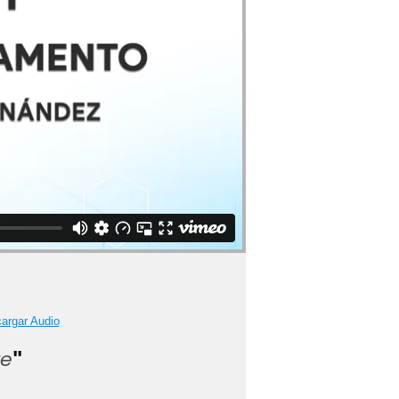
argar Audio
re
"