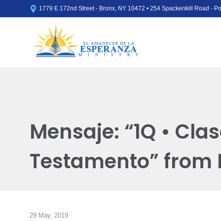

1779 E 172nd Street - Bronx, NY 10472 • 254 Spackenkill Road - 
Mensaje: “1Q • Clase
Testamento” from
29 May, 2019