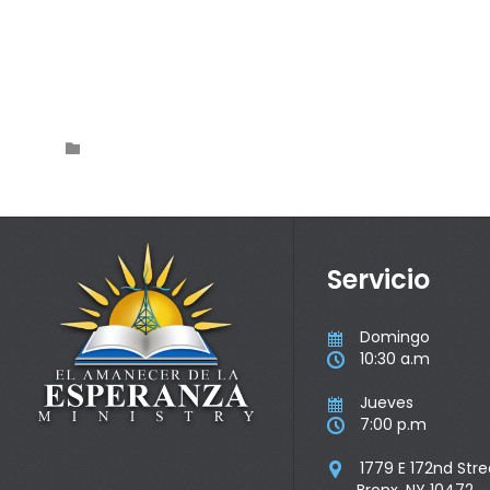
Category

Servicio
Domingo

10:30 a.m

Jueves

7:00 p.m

1779 E 172nd Stre
