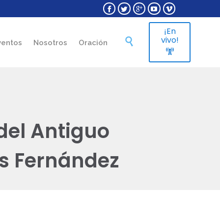





¡En
Skip
vivo!

ventos
Nosotros
Oración
to

content
 del Antiguo
s Fernández