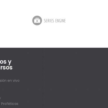
os y
rsos
sión en vivo
s
s
 Proféticas