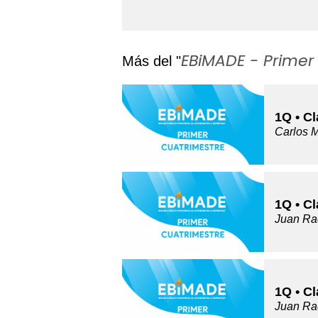
EBiMADE - Primer
Más del "
1Q • C
Carlos 
1Q • C
Juan Ra
1Q • Cl
Juan Ra