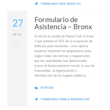
CATEGORY
FORMULARIO
,
NEW JERSEY
,
NJ

Formulario de
27
Asistencia – Bronx
06 '20
Al iniciar la ciudad de Nueva York la Fase
2 que permite el 25% de la ocupación de
19
edificios para reuniones, como iglesia
estamos haciendo los preparativos para
seguir todas las normas y regulaciones
que las autoridades han determinado
(como el distanciamiento social, el uso de
mascarillas, la higienización y
desinfección de los lugares públicos,…
CATEGORY
NOTICIAS

CATEGORY
FORMULARIO
,
PANILLA
,
RESERVACION
