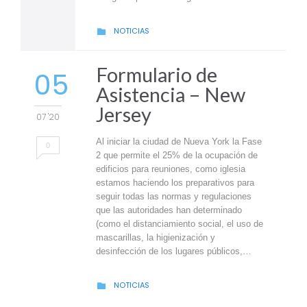
CATEGORY
NOTICIAS

Formulario de
05
Asistencia – New
Jersey
07 '20
Al iniciar la ciudad de Nueva York la Fase
0
2 que permite el 25% de la ocupación de
edificios para reuniones, como iglesia
estamos haciendo los preparativos para
seguir todas las normas y regulaciones
que las autoridades han determinado
(como el distanciamiento social, el uso de
mascarillas, la higienización y
desinfección de los lugares públicos,…
CATEGORY
NOTICIAS
