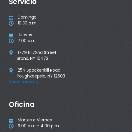
Servicio
Domingo

10:30 a.m

Jueves

7:00 p.m

1779 E 172nd Street

Bronx, NY 10472
254 Spackenkill Road

Poughkeepsie, NY 12603
Ver el mapa
→
Oficina
Martes a Viernes

9:00 a.m – 4:00 p.m
