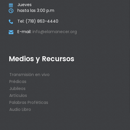
Jueves

hasta las 3:00 p.m

Tel: (718) 863-4440

E-mail:
info@elamanecer.org

Medios y Recursos
Transmisión en vivo
Prédicas
Jubileos
Artículos
Palabras Proféticas
Audio Libro