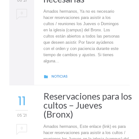
06 '21
Amados hermanos, Ya no es necesario
0
hacer reservaciones para asistir a los
cultos / reuniones los Jueves o Domingos
en la iglesia (campus) del Bronx. Los
cultos están abiertos a todos las personas
que deseen asistir. Por favor ayúdenos
con el orden y con paciencia durante este
tiempo de cambios y ajustes. Si tienes
alguna…
CATEGORY
NOTICIAS

Reservaciones para los
11
cultos – Jueves
(Bronx)
05 '21
Amados hermanos, Este enlace (link) es para
0
hacer reservaciones para asistir a los cultos /
reuniones los Jueves en la iglesia (campus) del