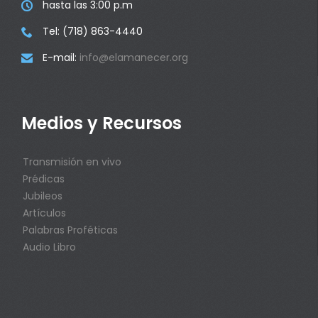
hasta las 3:00 p.m

Tel: (718) 863-4440

E-mail:
info@elamanecer.org

Medios y Recursos
Transmisión en vivo
Prédicas
Jubileos
Artículos
Palabras Proféticas
Audio Libro