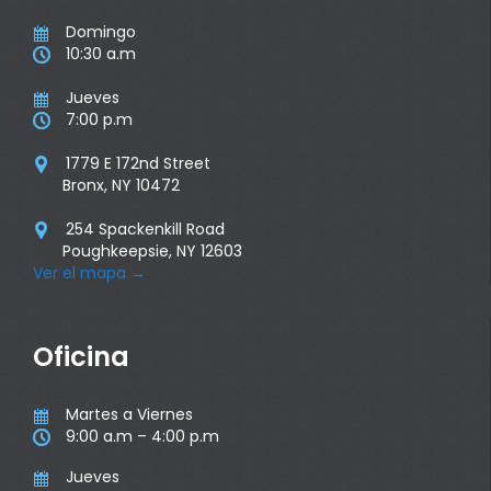
Domingo

10:30 a.m

Jueves

7:00 p.m

1779 E 172nd Street

Bronx, NY 10472
254 Spackenkill Road

Poughkeepsie, NY 12603
Ver el mapa
→
Oficina
Martes a Viernes

9:00 a.m – 4:00 p.m

Jueves
