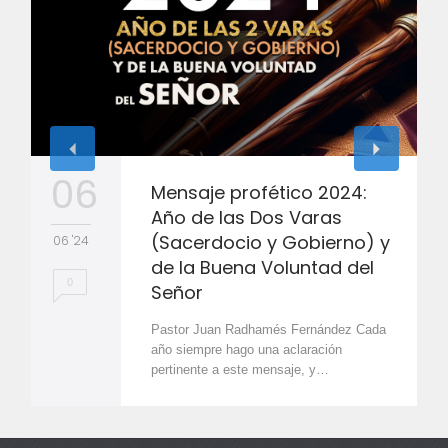
06
Mensaje profético 2024:
Año de las Dos Varas
(Sacerdocio y Gobierno) y
06 '24
de la Buena Voluntad del
0
Señor
Pastor Juan Radhamés Fernández Cada
año siempre hago una aclaración
pertinente a este mensaje, y…