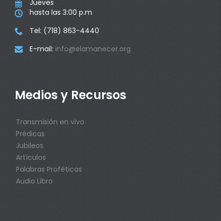
Jueves

hasta las 3:00 p.m

Tel: (718) 863-4440

E-mail:
info@elamanecer.org

Medios y Recursos
Transmisión en vivo
Prédicas
Jubileos
Artículos
Palabras Proféticas
Audio Libro