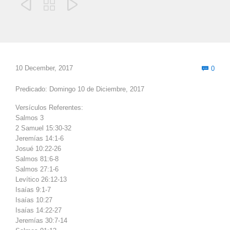



Com
10 December, 2017
0

Predicado: Domingo 10 de Diciembre, 2017
Versículos Referentes:
Salmos 3
2 Samuel 15:30-32
Jeremías 14:1-6
Josué 10:22-26
Salmos 81:6-8
Salmos 27:1-6
Levítico 26:12-13
Isaías 9:1-7
Isaías 10:27
Isaías 14:22-27
Jeremías 30:7-14