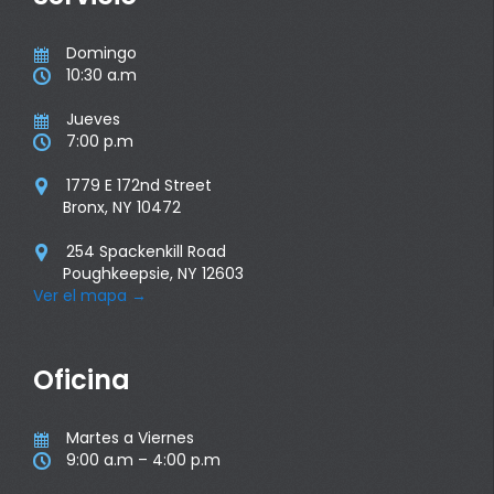
Domingo

10:30 a.m

Jueves

7:00 p.m

1779 E 172nd Street

Bronx, NY 10472
254 Spackenkill Road

Poughkeepsie, NY 12603
Ver el mapa
→
Oficina
Martes a Viernes

9:00 a.m – 4:00 p.m
