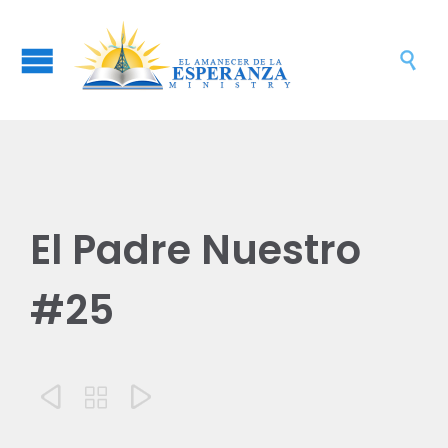

El Padre Nuestro
#25


