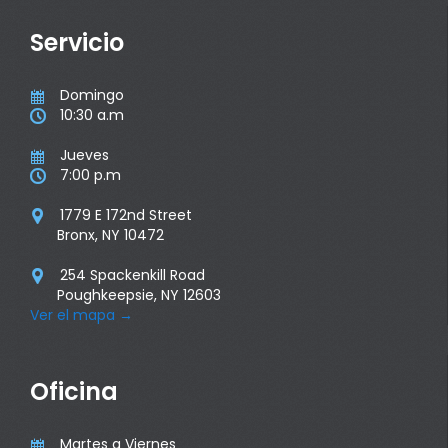
Servicio
Domingo

10:30 a.m

Jueves

7:00 p.m

1779 E 172nd Street

Bronx, NY 10472
254 Spackenkill Road

Poughkeepsie, NY 12603
Ver el mapa
→
Oficina
Martes a Viernes
