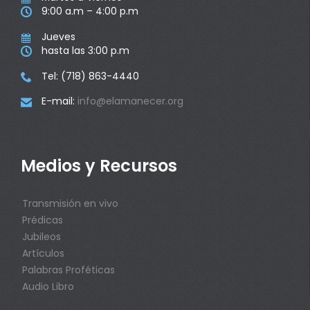
9:00 a.m – 4:00 p.m

Jueves

hasta las 3:00 p.m

Tel: (718) 863-4440

E-mail:
info@elamanecer.org

Medios y Recursos
Transmisión en vivo
Prédicas
Jubileos
Artículos
Palabras Proféticas
Audio Libro