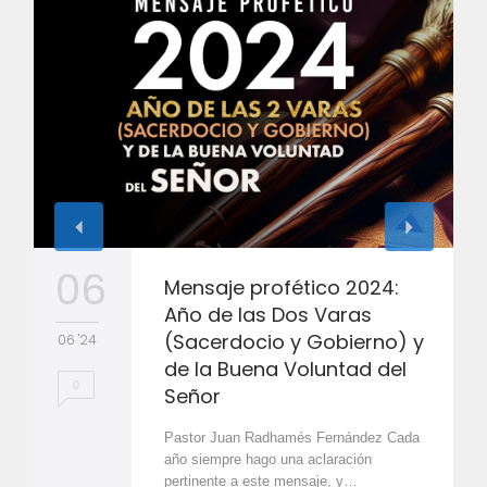
06
Mensaje profético 2024:
Año de las Dos Varas
(Sacerdocio y Gobierno) y
06 '24
de la Buena Voluntad del
0
Señor
Pastor Juan Radhamés Fernández Cada
año siempre hago una aclaración
pertinente a este mensaje, y…