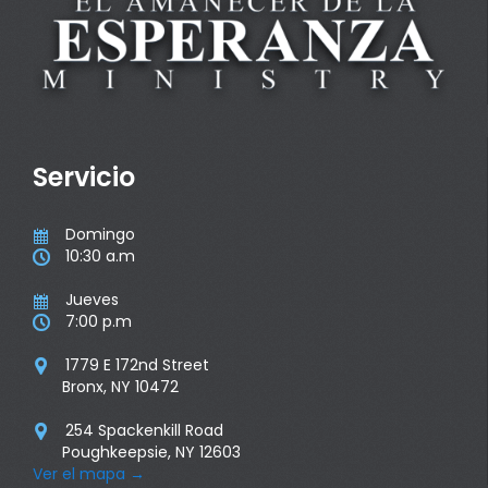
Servicio
Domingo

10:30 a.m

Jueves

7:00 p.m

1779 E 172nd Street

Bronx, NY 10472
254 Spackenkill Road

Poughkeepsie, NY 12603
Ver el mapa
→