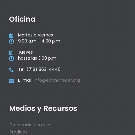
Oficina
Martes a Viernes

9:00 a.m – 4:00 p.m

Jueves

hasta las 3:00 p.m

Tel: (718) 863-4440

E-mail:
info@elamanecer.org

Medios y Recursos
Transmisión en vivo
Prédicas