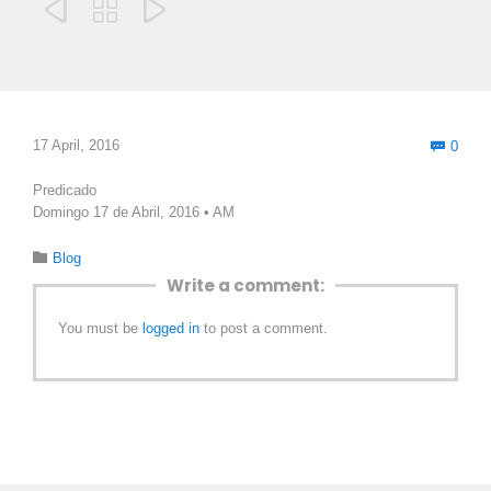



Com
17 April, 2016
0

Predicado
Domingo 17 de Abril, 2016 • AM
Category

Blog
Write a comment:
You must be
logged in
to post a comment.