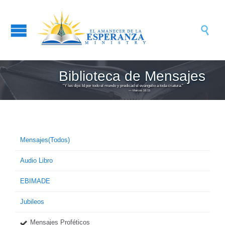

Biblioteca de Mensajes
“Y les dijo: Id por todo el mundo y predicad el evangelio a toda criatura.”
― Marcos 16:15
Mensajes(Todos)
Audio Libro
EBIMADE
Jubileos
Mensajes Proféticos