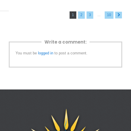
1
2
Next »
3
10
…
Write a comment:
You must be
logged in
to post a comment.