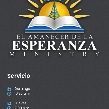
Servicio
Domingo

10:30 a.m

Jueves

7:00 p.m
