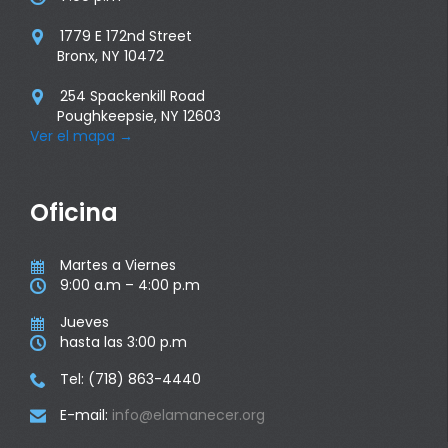
1779 E 172nd Street

Bronx, NY 10472
254 Spackenkill Road

Poughkeepsie, NY 12603
Ver el mapa
→
Oficina
Martes a Viernes

9:00 a.m – 4:00 p.m

Jueves

hasta las 3:00 p.m

Tel: (718) 863-4440

E-mail:
info@elamanecer.org
