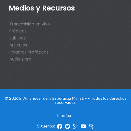
Medios y Recursos
Transmisión en vivo
Prédicas
Jubileos
Artículos
Palabras Proféticas
Audio Libro
© 2026 El Amanecer de la Esperanza Ministry • Todos los derechos
reservados
Ir arriba
↑
Síguenos:




