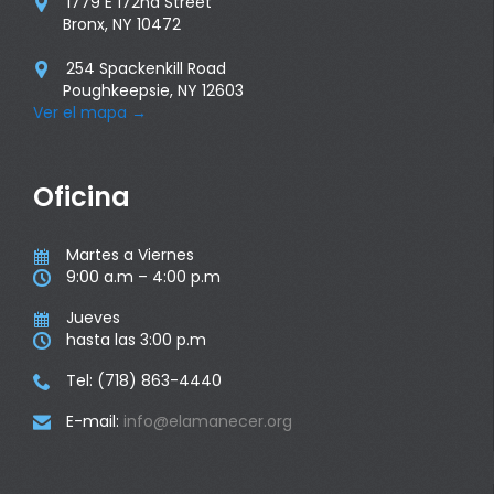
1779 E 172nd Street

Bronx, NY 10472
254 Spackenkill Road

Poughkeepsie, NY 12603
Ver el mapa
→
Oficina
Martes a Viernes

9:00 a.m – 4:00 p.m

Jueves

hasta las 3:00 p.m

Tel: (718) 863-4440

E-mail:
info@elamanecer.org
