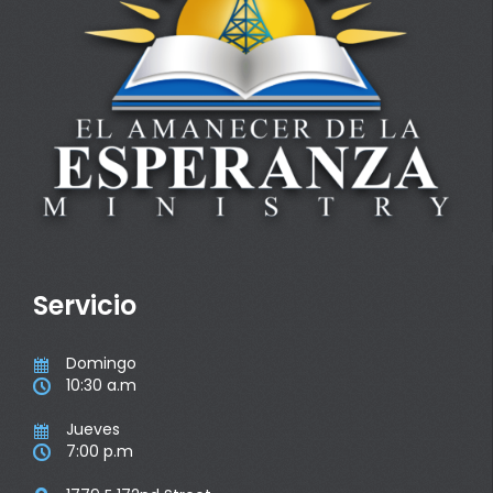
Servicio
Domingo

10:30 a.m

Jueves

7:00 p.m
