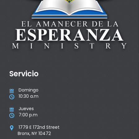
Servicio
Domingo

10:30 a.m

Jueves

7:00 p.m

1779 E 172nd Street

Bronx, NY 10472