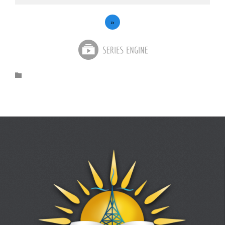
»
Category
