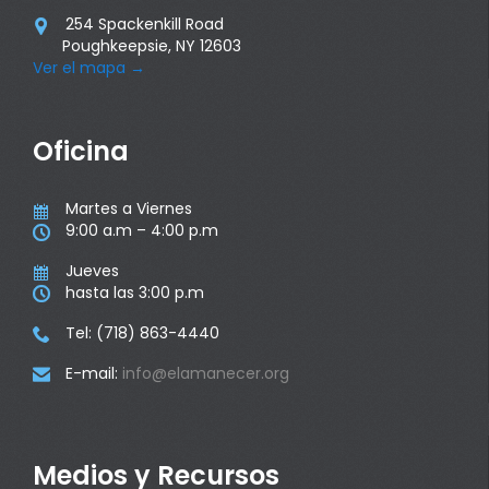
254 Spackenkill Road

Poughkeepsie, NY 12603
Ver el mapa
→
Oficina
Martes a Viernes

9:00 a.m – 4:00 p.m

Jueves

hasta las 3:00 p.m

Tel: (718) 863-4440

E-mail:
info@elamanecer.org

Medios y Recursos