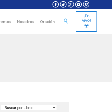





¡En
Skip
vivo!

ventos
Nosotros
Oración
to

content