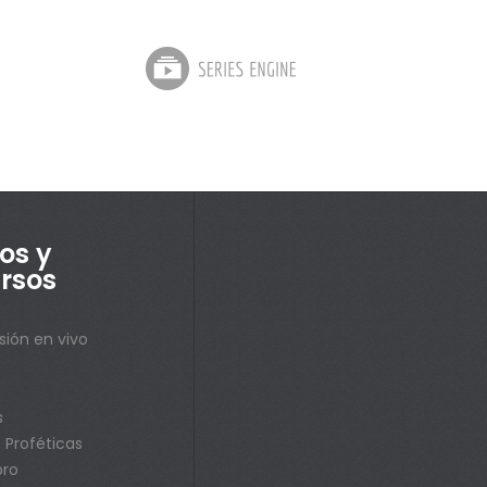
os y
rsos
sión en vivo
s
s
 Proféticas
bro