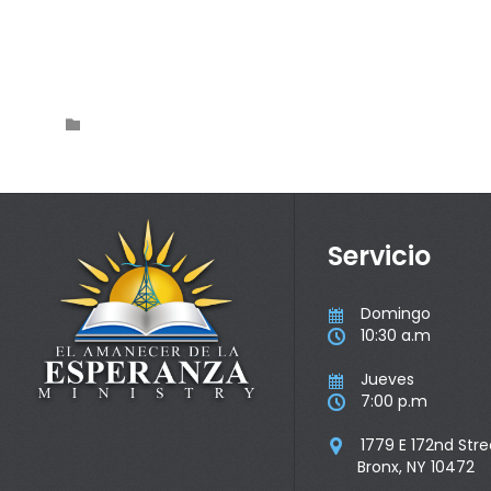
Category

Servicio
Domingo

10:30 a.m

Jueves

7:00 p.m

1779 E 172nd Stre

Bronx, NY 10472