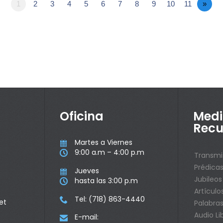
1
2
3
4
5
6
7
8
9
10
11
»
Oficina
Medi
Recu
Martes a Viernes

9:00 a.m – 4:00 p.m

Transmi
Prédica
Jueves

Jubileos
hasta las 3:00 p.m

Artículo
Tel: (718) 863-4440

et
Palabras
Audio Li
E-mail:
