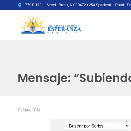

1779 E 172nd Street - Bronx, NY 10472 • 254 Spackenkill Road - 
Mensaje: “Subiendo
15 May, 2014