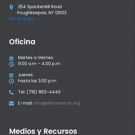
254 Spackenkill Road

Poughkeepsie, NY 12603
Ver el mapa
→
Oficina
Martes a Viernes

9:00 a.m – 4:00 p.m

Jueves

hasta las 3:00 p.m

Tel: (718) 863-4440

E-mail:
info@elamanecer.org

Medios y Recursos