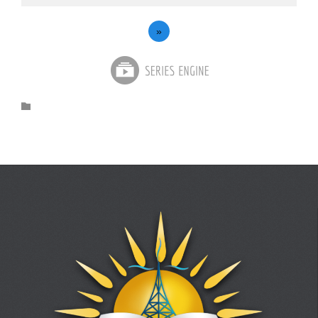
»
Category
