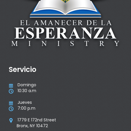
Servicio
Domingo

10:30 a.m

Jueves

7:00 p.m

1779 E 172nd Street

Bronx, NY 10472