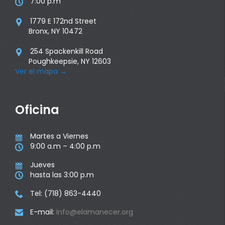
7:00 p.m

1779 E 172nd Street

Bronx, NY 10472
254 Spackenkill Road

Poughkeepsie, NY 12603
Ver el mapa
→
Oficina
Martes a Viernes

9:00 a.m – 4:00 p.m

Jueves

hasta las 3:00 p.m

Tel: (718) 863-4440

E-mail:
info@elamanecer.org
