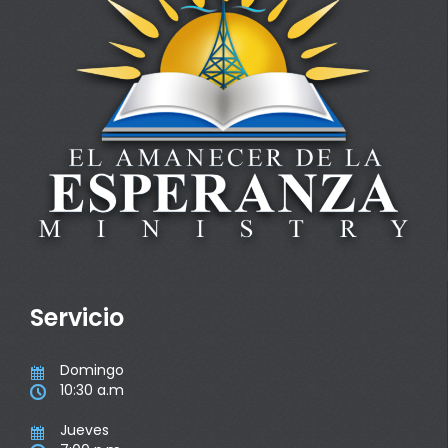
Servicio
Domingo

10:30 a.m

Jueves
