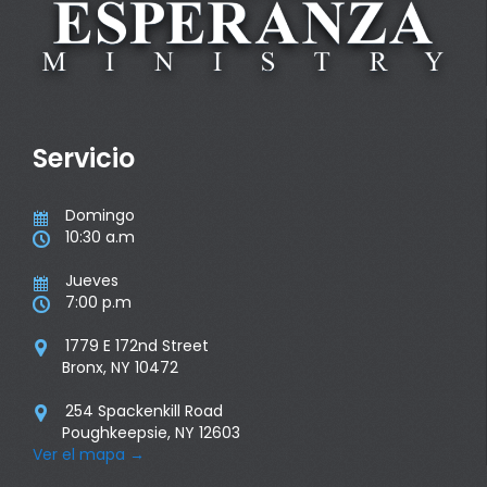
Servicio
Domingo

10:30 a.m

Jueves

7:00 p.m

1779 E 172nd Street

Bronx, NY 10472
254 Spackenkill Road

Poughkeepsie, NY 12603
Ver el mapa
→