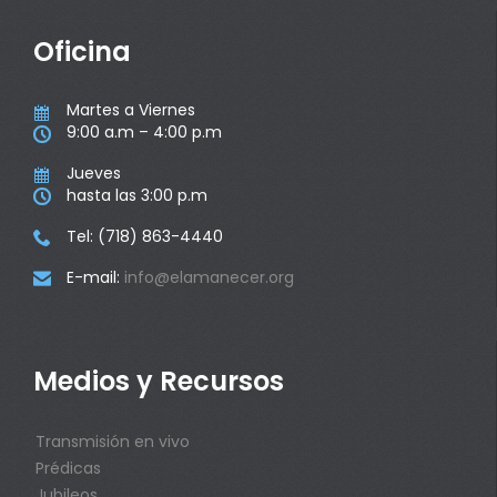
Oficina
Martes a Viernes

9:00 a.m – 4:00 p.m

Jueves

hasta las 3:00 p.m

Tel: (718) 863-4440

E-mail:
info@elamanecer.org

Medios y Recursos
Transmisión en vivo
Prédicas
Jubileos