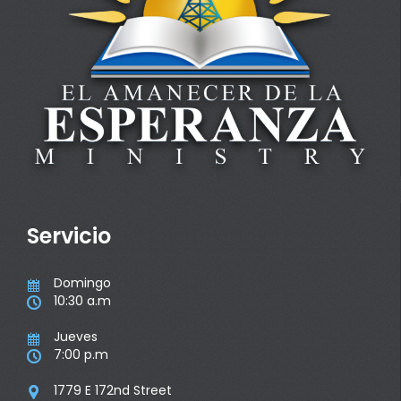
Servicio
Domingo

10:30 a.m

Jueves

7:00 p.m

1779 E 172nd Street
