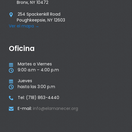
Bronx, NY 10472
254 Spackenkill Road

Poughkeepsie, NY 12603
Ver el mapa
→
Oficina
Martes a Viernes

9:00 a.m – 4:00 p.m

Jueves

hasta las 3:00 p.m

Tel: (718) 863-4440

E-mail:
info@elamanecer.org
