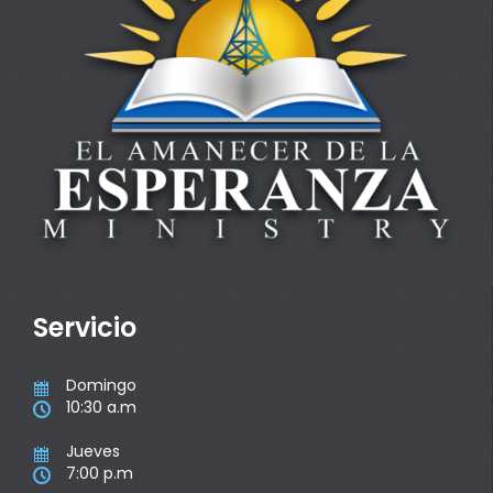
Servicio
Domingo

10:30 a.m

Jueves

7:00 p.m
