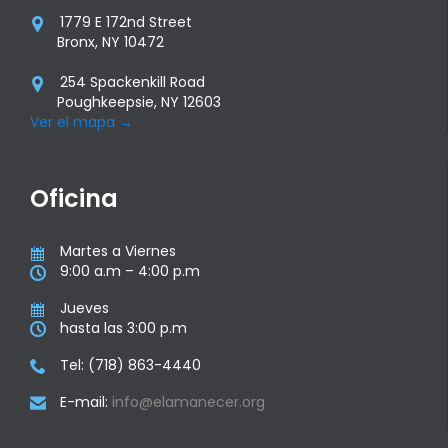
1779 E 172nd Street

Bronx, NY 10472
254 Spackenkill Road

Poughkeepsie, NY 12603
Ver el mapa
→
Oficina
Martes a Viernes

9:00 a.m – 4:00 p.m

Jueves

hasta las 3:00 p.m

Tel: (718) 863-4440

E-mail:
info@elamanecer.org
