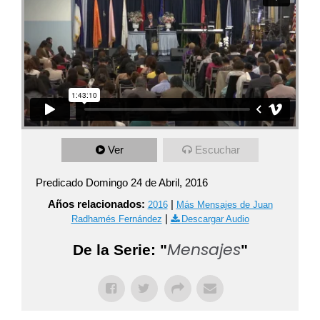
Ver
Escuchar
Predicado Domingo 24 de Abril, 2016
Años relacionados:
|
2016
Más Mensajes de Juan
|
Radhamés Fernández
Descargar Audio
Mensajes
De la Serie: "
"